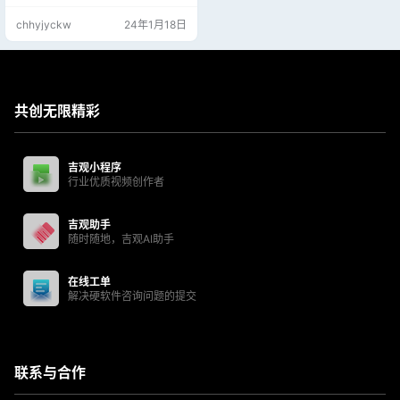
同情况下轻松解锁iphone，无论您
chhyjyckw
24年1月18日
是忘记了密码还是二手设备，从一
开始就不知道。此外，它与所有类
型的锁屏完全兼容。 * 360杀毒报坡
姐文件含病毒，需要先放行电脑系
统杀毒权限，以免软件被…
共创无限精彩
吉观小程序
行业优质视频创作者
吉观助手
随时随地，吉观AI助手
在线工单
解决硬软件咨询问题的提交
联系与合作