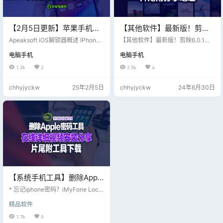
【2月5日更新】苹果手机福
【其他软件】最新版！剪映
利工具-苹果ios解锁器
6.0.1绿色版，解锁全部功
Apeaksoft iOS解锁器概述 IPhone
【其他软件】最新版！剪映6.0.1绿
【Apeaksoft iOS Unlocker
是否因密码输入错误多次禁用？iPh
能，可以直接导出！片尾附
色版，解锁全部功能，可以直接导
电脑手机
电脑手机
one屏幕因屏幕破裂而锁定？不用担
出！ 一个不错的剪映6.0.1绿色版，
1.0.60 多语言婆戒版】
下载地址！注意不要更新，
心，因为这个功能强大的程序将在
解锁全部功能，可以直接导出！没
1.2k
2
2.5k
4
更新直接报废
几秒钟内安全地擦除您的 iPhone、i
有任何限制哦！ 注意不要更新，更
Pad 和 iPod 上的密码并访问您的 iP
新直接报废！
chhyjyckw
25年2月5日
chhyjyckw
24年6月30日
hone 数据。 黑户+僵尸机部分不支
持； 本站点资源全部白嫖免费搬
运； 遇到第三方收费与本站点无
关； 请自行测试并知晓提示！ Apea
ksoft iOS解锁器的特点…
【系统手机工具】删除Apple
密码【iMyFone LockWiper
* 忘记iphone密码？iMyFone Lock
7.8.2.4 多语坡姐】0118更新
Wiper可以帮助您在没有密码的情况
精品软件
下快速从iphone中删除Apple ID\锁
中，片尾附套件下载
定屏幕、屏幕时间和MDM锁定。 * i
1.7k
0
MyFone LockWiper还可使您在不