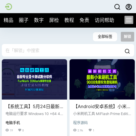
精品
圈子
数字
屏检
教程
免责
访问帮助
全部标签
解锁
【系统工具】5月24日最新
【Android安卓系统】小米刷
专业显卡测试跑分软件
机工具 MiFlash Prime
电脑运行要求 Windows 10 x64 4G
小米刷机工具 MiFlash Prime Editio
FurMark 3DMark解锁专业
内存、显卡、1.8GHz双核CPU - 目
Edition 2024.08.01，9008
n 2024.08.01 (修改版)，9008免授
电脑手机
程序源码
前市面上的独立显卡基本都支持 DX
权免登陆刷机。 小米 Mi Flash Tool
版(显卡跑分软件)，视频下面
免授权免登陆刷机，片尾附
11 和 DX12 - 测试通常只需要跑 [Ti
2023.4.14.0 的特点 ●免授权刷机
19
0
2.9k
1
附下载地址
工具包下载
me Spy] [Fire Strike]这两项 - 如果
（9008 EDL 模式） ●无需登陆账