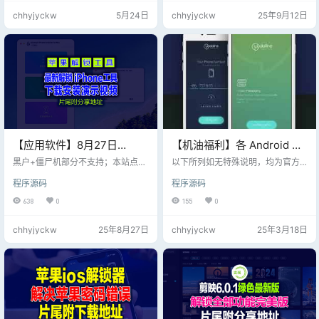
显卡支持光线追踪则需要跑一下 [Po
号刷机（机型不同，电脑软硬件不
chhyjyckw
5月24日
chhyjyckw
25年9月12日
rt Royal] • 关于跑分项目（各个基
同部分刷机可能无法确保成功） 步
准测试）的系统和硬件要求： Time
骤 1 安装驱动： 1. 下载并解压刷机
Spy, Night Raid (DX12基准测试)…
工具，双击“XiaoMiFlash.exe”运
行，点击【D…
【应用软件】8月27日
【机油福利】各 Android 手
Aiseesoft iPhone
机厂商 Bootloader 解锁 / 内
黑户+僵尸机部分不支持；本站点资
以下所列如无特殊说明，均为官方
Unlocker【解锁 iPhone 工
源全部白嫖免费搬运； 遇到第三方
核开源 / 解锁后保修情况
支持情况，如有错漏欢迎提交 PR 解
程序源码
程序源码
收费与本站点无关；请自行测试并
锁 Bootloader 可能会导致失去保
具】v2.1.72 多语便携版（电
知晓提示！ Aiseesoft iPhone Unlo
修、降低设备安全性，甚至引发数
638
0
155
0
脑PC端）
cker是一款专为iOS设备设计的解锁
据丢失或无法恢复的故障。请确保
工具，能够帮助用户解决多种锁定
您已充分了解相关风险，并谨慎操
chhyjyckw
25年8月27日
chhyjyckw
25年3月18日
问题，包括屏幕密码、Touch ID、F
作。 关于「自定义信任根」功能，
ace ID以及iCloud账户的锁定。 功
请参考 Android 开发者文档 ✅ 支持/
能特点： 屏幕密码解锁：用户可以
是 | 可点击 ⚠️ 名义上支持但实际上
通过连接设备到电脑，选择“解锁屏
近乎不支持 | 可点击 ⏹ 部分支持/部
幕密码”选项，按照简单的指引完成
分开源/部分保修 | 可点击 ❌ 不支持/
解锁…
否…