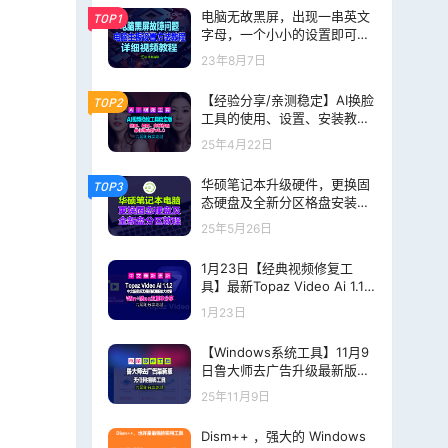
电脑无故黑屏，出现一串英文
TOP1
字母，一个小小的设置即可解
决！
23年8月7日
【经验分享/亲测稳定】AI换脸
TOP2
工具的使用、设置、安装教
程，最佳稳定版V6.0，片尾附
25年4月22日
完整下载地址
华硕笔记本升级硬件，更换固
TOP3
态硬盘及全新分区格盘安装系
统详细视频分享！
25年5月26日
1月23日【经典视频修复工
具】最新Topaz Video Ai 1.1.2
+Topaz Video Ai 7.2.02【汉
1月23日
化中文】老视频无损模糊清晰
放大修复补帧提高分辨率
【Windows系统工具】11月9
日鲁大师去广告升级最新版
（v6）【2025年第5版】片尾
25年11月9日
附下载地址
Dism++ ，强大的 Windows