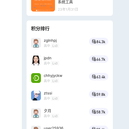
系统工具
23年1月31日
积分排行
zglnhpj
84.3k
高中
Lv3
jpdn
66.7k
高中
Lv3
chhyjyckw
63.4k
高中
Lv3
ztssi
59.8k
高中
Lv3
夕月
58.7k
高中
Lv3
user25936