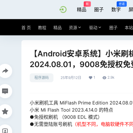
新
密道
精品
圈子
数字
首 页
教程
精品
资源
驱动
圈子
本站
【Android安卓系统】小米刷机工具 
2024.08.01，9008免
1
2.9k
程序源码
25年9月12日
小米刷机工具 MiFlash Prime Edition 2024
小米 Mi Flash Tool 2023.4.14.0 的特点
●免授权刷机 （9008 EDL 模式）
●无需登陆账号刷机
（机型不同，电脑软硬件不