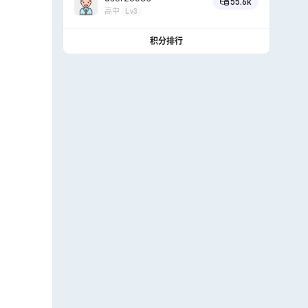
55.6k
高中
Lv3
积分排行