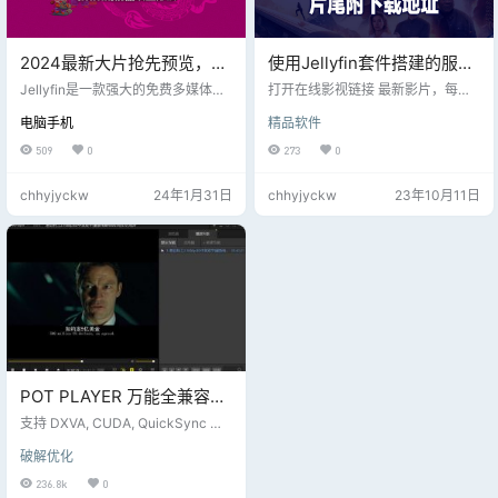
2024最新大片抢先预览，群
使用Jellyfin套件搭建的服务
晖NAS搭建Jellfin媒体系统
器电影站，每周更新，全球
Jellyfin是一款强大的免费多媒体影
打开在线影视链接 最新影片，每周
及TMM刮削器设置方法
音管理系统，用于管理与播放各种
实时影片分享！片尾附软件
更新；全球同步，实时分享；个人
电脑手机
精品软件
媒体和流媒体，并提供多平台多用
休闲，随时收藏；
下载地址！
户的访问播放服务。 Jellyfin 的主要
509
0
273
0
功能：服务端/客户端、硬件解码、
4K播放与转码、AV1/H.265/HEVC
chhyjyckw
24年1月31日
chhyjyckw
23年10月11日
解码、电影海报刮削、音乐管理与
播放、网络收音机、外挂字幕、片
头自动跳过、杜比多音轨、少儿控
制、丰富的插件库以实现更多特色
功能等。 打开即可
POT PLAYER 万能全兼容视
频播放器，任何格式视频均
支持 DXVA, CUDA, QuickSync 等
可播放
等，以最少的资源制造最华丽的表
破解优化
现。 在原有配置下体验最优表现。
支持大量不同型号的3D眼镜 连接电
236.8k
0
视或电脑立即享受3D视觉盛宴。 支