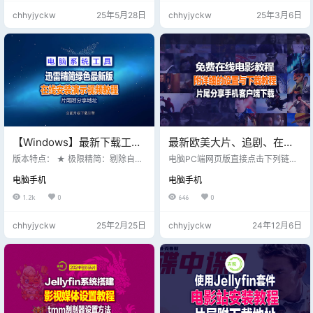
关闭“智体”的钥匙，但要彻底消灭
段观看】 在主机位置填入我们的服
chhyjyckw
25年5月28日
chhyjyckw
25年3月6日
“智体”，完成这一拯救全人类的终极
务器地址：https://dy.jjgg.co:666
任务，仍需要IMF小队齐心协力突破
微信小程序：吉观 【账号密码在首
重重困难。他们不仅要面对全知全
页右下角咨询客服】； 下次打开AP
能又无影无形的“智体”与其手下盖布
P后直接进入，无需登录；点击登录
瑞尔（埃塞·莫拉雷斯饰）的百般阻
即可进入视频列表页面；
拦，还要解决来自过去的种种恩
怨； 备用微信…
【Windows】最新下载工具
最新欧美大片、追剧、在线
– 迅雷12.1.6.2780 精简绿色
影视，每天更新Jellyfin媒体
版本特点： ★ 极限精简：剔除自动
电脑PC端网页版直接点击下列链接
版【20250224】
更新、游戏大厅等20+非核心组件，
库转Emby媒体库播放器
直接观看，打开速度取决于您的网
电脑手机
电脑手机
安装包仅93.4MB（较官方180MB
络信号 遇到需要密码登陆，请联系
左右↓48%），安装后占用220MB
站点提交工单！ -----------------
1.2k
0
646
0
（较官方1.2GB左右↓82%） ★ 极
-------------------------------
致清爽：主界面/播放页广告全屏
-- 安卓手机+win系统桌面+家用电
chhyjyckw
25年2月25日
chhyjyckw
24年12月6日
蔽，弹窗拦截率超99%，屏蔽广告
视安装观看、点击下面下载压缩
弹窗效果媲美经典迅雷11绿色精简
包； 解压得到各相应文件，安卓手
去广告版 ★ 功能优化：保留云盘/边
机 +win系统桌面+家用电视安装即
下边播/极速下载三大核心功能，功
可 苹果手机在应用里面搜索： infus
能显著优化，实测下载测速度达40.
e或者vidhub …
2MB/S，热门资源下…