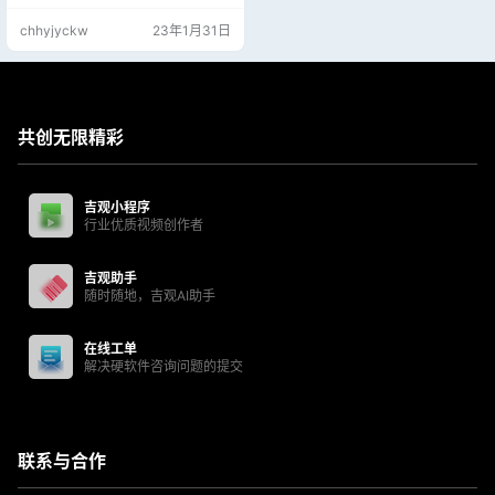
持Side by Side, Top and Bottom, P
chhyjyckw
23年1月31日
age Flipping等输出。 支持文字字幕
SMI，SRT Vobsub(DVD)，蓝光SU
P字幕等多种字幕资源。 支持 ASS/
SSA 动画以及SM…
共创无限精彩
吉观小程序
行业优质视频创作者
吉观助手
随时随地，吉观AI助手
在线工单
解决硬软件咨询问题的提交
联系与合作