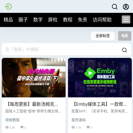
精品
圈子
数字
屏检
教程
免责
访问帮助
全部标签
电影
【每周更新】最新汤姆克鲁
【Emby媒体工具】一款帮助
斯《碟中谍8:最终清算(下)》
你管理和流媒体化你的个人
超级人工智能“智体”即将引爆全球核
配置APP：（安卓手机、家用电视T
在线观看+网盘下载，每周更
弹危机，把世界推向毁灭边缘。而
媒体库（如电影、电视剧、
V安装设置方法相同） 第一次打开A
视频教程
程序源码
伊森·亨特（汤姆·克鲁斯饰）和他的I
PP后如下界面： 配置服务器地址：
新最新出品大片
音乐和照片）附安卓手机、
MF小队在上次行动中遭遇重创，团
【免费白嫖资源在线观看，服务器
3.3k
3
2.1k
0
家用电视TV应用下载安装！
队濒临分崩离析。虽然伊森已获得
不堪重荷、遇网络阻塞请换个时间