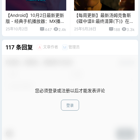
【Android】10月2日最新更新
【每周更新】最新汤姆克鲁斯
版 - 经典手机播放器：MX播放
《碟中谍8:最终清算(下)》在线
器 mx player v2.0.3 无广告 安
观看+网盘下载，每周更新最新
25年10月2日
25年5月28日
447
2.4k
188
3.3k
卓老牌播放器
出品大片
117 条回复
文章作者
管理员
A
M
欢迎您，新朋友，感谢参与互动！
确认修改
您必须登录或注册以后才能发表评论
登录
提交