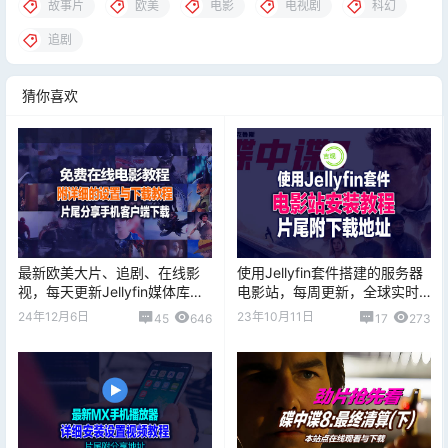
故事片
欧美
电影
电视剧
科幻
追剧
猜你喜欢
最新欧美大片、追剧、在线影
使用Jellyfin套件搭建的服务器
视，每天更新Jellyfin媒体库转
电影站，每周更新，全球实时
Emby媒体库播放器
影片分享！片尾附软件下载地
24年12月6日
23年10月11日
45
646
17
273
址！