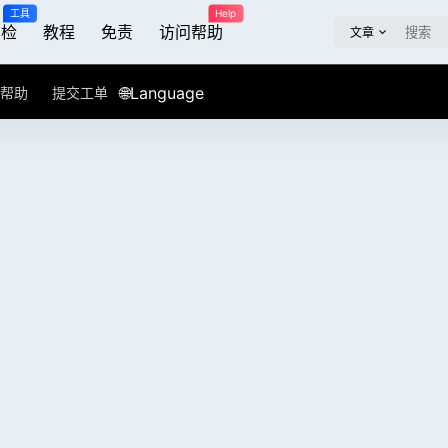
工具
Help
屏检
教程
免责
访问帮助
文章
🌐Language
帮助
提交工单