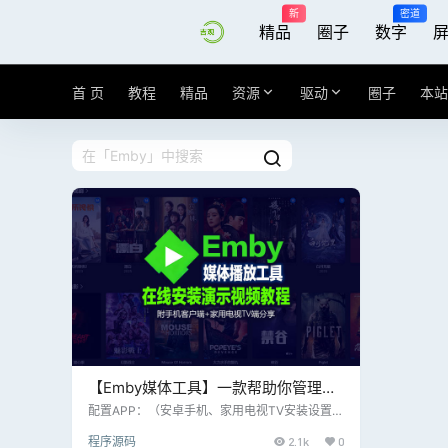
新
密道
精品
圈子
数字
首 页
教程
精品
资源
驱动
圈子
本站
【Emby媒体工具】一款帮助你管理和
流媒体化你的个人媒体库（如电影、电
配置APP：（安卓手机、家用电视TV安装设置方
法相同） 第一次打开APP后如下界面： 配置服
视剧、音乐和照片）附安卓手机、家用
程序源码
2.1k
0
务器地址：【免费白嫖资源在线观看，服务器不