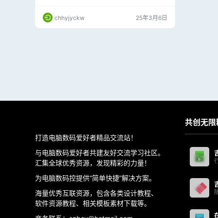
电视TV应用下载安装！
堪重荷、遇网络阻塞请换个时间段观看】 在主机
位置填入我们的服务器地址：https://dy.jjgg.co:
chhyjyckw
25年3月6日
666 微信小程序：吉观 【账号密码在首页右下角
咨询客服】； 下次打开APP后直接进入，无需登
录；点击登录即可进入视频列表页面；
共创无限
打造电脑数码爱好者精品交流站！
与电脑数码爱好者共建友好交流学习社区。
汇集全球优秀资源，发现精彩的力量！
为电脑数码控提供“简单快捷”解决方案。
海量优秀互联资源，包含各类设计教程、
软件资源教程、相关模板素材下载等。