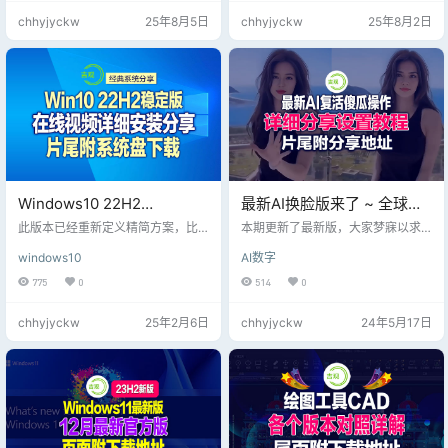
片的播放与单帧保存。 支持全屏查
户进行照片处理、绘图和设计。 主
chhyjyckw
25年8月5日
chhyjyckw
25年8月2日
看与幻灯片查看。 提供缩略图预
要特点：（需安装.NET Framewor
览：可一次性预览当前目录下所有
k） 直观的界面 类似Photoshop的
图片。唯一缺点是广告弹窗太多，
图层支持，但操作更简洁。 标签式
安装软件时捆绑一些垃圾软件非常
文档浏览，方便多图切换。 *基础与
尴尬！本期分享的是一款去广告、
进阶功能 支持选区、画笔、克隆印
精简好用的最新版本！ 此版特点：
章、文本工具等基础编辑。…
吉观专版，去除所有个…
Windows10 22H2
最新AI换脸版来了 ~ 全球最
19045.2913 X64 可更新
好用的AI换脸神器！含图片
此版本已经重新定义精简方案，比
本期更新了最新版，大家梦寐以求
_[纯净精简版][2.69G]
以前更稳定！母版来自UUP WIN10_
换脸+视频换脸，梦寐以求的
的AI智能视频图片换脸神器，按照软
windows10
AI数字
22H2 19045.2913为了保证稳定初
件官网说的，就是最轻、超现实、
(2023.4.27)
神器工具！
心的系统全部都是离线精简和优
实时，全球好用的AI换脸工具; 使用
775
0
514
0
化，非二次封装。系统纯净、流
先进的人工智能和计算机视觉技
畅、进程少无任何第三方软件，办
术，可以快速为你的视频生成逼真
chhyjyckw
25年2月6日
chhyjyckw
24年5月17日
公基本无影响、欢迎朋友们测试反
的面部替换效果，还可以旋转特
馈，提出意见！
效！傻瓜式操作，任何人都可使
用！文件超大，15G大文件！