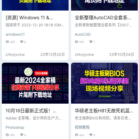
[资源] Windows 11 &
全新整理AutoCAD全套系列
Server 23H2 MVS (MSDN)
【2007~2024】安装教程在
链接将于 2023-12-20 18:18 (GMT
全新更新版整理全套系列【2007~2
简繁英镜像 – 2023 年 12 月
+8) 开始陆续失效，请尽快下载...
解压包解压后文件夹内，片
024】安装教程在解压包解压后文件
windows11
AutoCAD
【文章尾部附最新12月商业版下载
夹内有； 最下面是4个一键安装版本
尾附下载地址
地址，请勿使用第三方软件下载，
【2007/2020/2021/2022】最后有
473
0
939
1
吉观网盘不限速高速下载】 22H2
各版本注册机下载！ 视频下方直接
在前，23H2 在后。 Windows Serv
下载，本站网盘浏览器不限速
chhyjyckw
23年12月20日
chhyjyckw
23年10月24日
er v23H2 镜像仅有英文版本。 Win
dows 11 v21H2 镜像疑似已经停
更，故本贴未提供... MVS 每月更新
镜像的版本号一般都与当月补丁星
期二的…
10月16日最新正式版！
华硕老主板H81无故死机蓝
Adobe2024全家桶直装版最
屏的解决方法，主板更新刷
Adobe 全家桶，设计师的生产力工
老主板刷BIOS有风险，请各位老铁
新整理及下载地址分享，片
具。个人学习，专业领域都是必不
BIOS解决，片尾附BIOS下载
们三思！刷机中途千万不能断电，
Photoshop
视频教程
可少的软件。 10月16日最新正式
否则主板会变砖头！
尾附百度盘下载地址
版！Adobe 2024 全家桶PS、Ai、A
476
0
424
0
E…2024 全系版本下载；