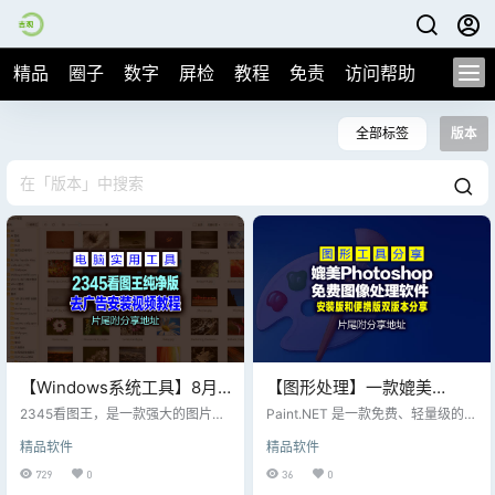
精品
圈子
数字
屏检
教程
免责
访问帮助
全部标签
版本
【Windows系统工具】8月5
【图形处理】一款媲美
日最新版2345 看图王去广
Photoshop的免费图像处理
2345看图王，是一款强大的图片浏
Paint.NET 是一款免费、轻量级的图
告安装版x64 13.1.1，片尾附
览管理软件。 完整支持所有主流图
软件 Paint.NET v5.1.9
像编辑软件，最初由华盛顿州立大
精品软件
精品软件
片格式的浏览，管理，并对其进行
学的学生开发，后作为开源项目持
软件下载
x64，片尾附送安装版和便
编辑。 支持文件夹内的图片翻页、
续优化。它结合了简单易用的界面
729
0
36
0
携版下载地址
缩放、打印。 独家支持GIF等多帧图
和强大的功能，尤其适合非专业用