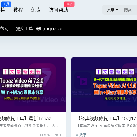
工具
Help
屏检
教程
免责
访问帮助
文章
🌐Language
帮助
提交工单
频修复工具】最新Topaz
【经典视频修复工具】10月1
 Ai 7.2.0【汉化中文】老视频无
代Topaz Video Ai 1.1.0【
 版本主要更新亮点【性能显著提升】 大幅
【本篇为Win+Mac最新双版本中文
时间：此版本对引擎进行了深度优化，
版】 关于破解和导出问题的说明 >>> 
清晰放大修复补帧提高分辨率
老视频无损模糊清晰放大修复
3.3k
1
AI数字
NVIDIA GPU 上，渲染速度相比之前版
已经更新，采用最新的logo标志：此