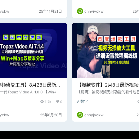
分辨率
提高，有时甚至能快上数倍，极大地提
进行了深度优化，特别是在 NVIDIA G
效率。 改进的内存管理：减少了处理大
染速度相比之前版本有显著提高，有
jyckw
25年11月21日
chhyjyckw
25
现的内存不足错误，稳定性更高。 新增
上数倍，极大地提升了工作效率。 改
I 模型 增强的 Proteus v4 模型：作为
理：减少了处理大文件时出现的内存
多功能模型，v4 版本在细节增强、
稳定性更高。 新增及改进的 AI 模型
大之间提供…
均可在线…
频修复工具】8月28日最新
【爆款软件】2月8日最新视
Video Ai 7.1.4【汉化中文长期
大工具 video2x v6.4.0 绿
代Topaz Video Ai 1.0.0 【Win+Ma
【说明】虽说视频无损功能的软件也
有偿版分享下载地址 >>> 国内部分模
熟了，但基本都是有功能限制且要付
老视频无损模糊清晰放大修复补
智能超分辨率插帧（可离线）
1.7k
0
AI数字
载基本和谐，本章特别推出下单即送25
某些知名度较高的体积过大的，自然
分辨率
包 版本 7.1.4 主要是一个维护性更
求设置较高的上限。 本期首度推出此
功能大更新。它的主要目的是： @修复
低画质或包浆视频以超分辨率或帧插
jyckw
25年8月28日
chhyjyckw
Bug Fixes）：解决了之前版本中用
无损高清放大升级至更高分辨率画面
各种问题，例如特定的导出失败、软件
采用C/C++开发重构，通过深度学习
）、UI显示错误等，提…
糊同时保持视频质量和细节，从而达
效果，类似于视频画面修复功能。 安装
右键以管…