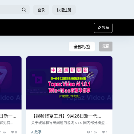
登录
快速注册
投稿
全部标签
无损
2日新一
【视频修复工具】9月26日新一代
汉化中文】
Topaz Video Ai 1.0.1【汉化中文】增
破解免费
关于破解和导出问题的说明 >>> 国内部分模型
官网Logo
无法下载基本和谐，本章特别推出下单即送25G
补帧提高
加星光模型下载、老视频无损模糊清晰
1.4k
0
AI数字
1.6k
1
版本对引擎
模型离线包【下列视频为现场安装录屏】 离线模