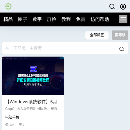
精品
圈子
数字
屏检
教程
免责
访问帮助
全部标签
国际版
【Windows系统软件】5月
23日最新剪映国际版
CapCut6.3.0是最新国际版，建议
CapCut 6.3.0 视频编辑处
大家使用CapCut，因为所有的素材
电脑手机
和滤镜都是可以免费使用，且现在
理，免费使用素材和滤镜可
官网有中文了，下载就能用，以后
475
0
更新
也不用汉化了;