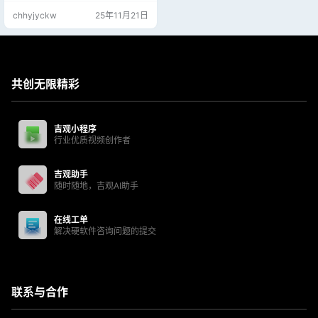
行加密来工作，没有正确的密钥，
chhyjyckw
25年11月21日
任何人都无法读取其中的数据。 本
期分享这款Bitlocker 天意解密工具
3.0基本完善，需要的机友们可以下
载
共创无限精彩
吉观小程序
行业优质视频创作者
吉观助手
随时随地，吉观AI助手
在线工单
解决硬软件咨询问题的提交
联系与合作