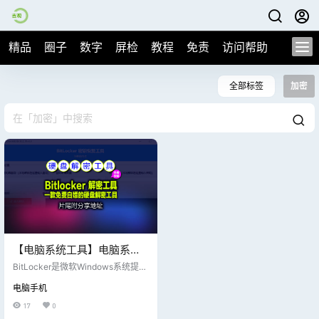
精品
圈子
数字
屏检
教程
免责
访问帮助
全部标签
加密
【电脑系统工具】电脑系统
硬盘超级工具之Bitlocker 天
BitLocker是微软Windows系统提供
意解密工具 3.0(非网盘)
的一种全磁盘加密功能，主要用于
电脑手机
保护存储在硬盘上的数据，防止在
设备丢失、被盗或不当退役时发生
17
0
数据泄露。它通过对整个驱动器进