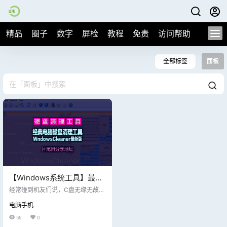
精品
圈子
数字
屏检
教程
免责
访问帮助
全部标签
面板
【Windows系统工具】最新
分享电脑磁盘清理工具
经常碰到机友们说，C盘无缘无故的
WndowsCleaner V5.10，片
就满和飘红了，用过很多清理工具
电脑手机
都不太理想，本期特别分享一款硬
尾附下载地址
盘清理工具：WndowsCleaner，它
55
0
能将所有文件都会分类显示在面板