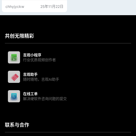
上，很直观能看出空间占用情况，
chhyjyckw
25年11月22日
还可以按需删除，很多东西不看到
都想不起来能不能删除； 检测C盘
一下子就可以腾出20G的空间，并
且每删除掉一些垃圾东西，面板上
会实时更新，非常好用!
共创无限精彩
吉观小程序
行业优质视频创作者
吉观助手
随时随地，吉观AI助手
在线工单
解决硬软件咨询问题的提交
联系与合作