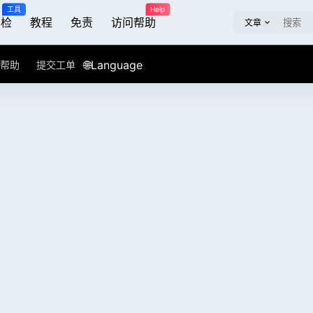
工具
Help
屏检
教程
免责
访问帮助
文章
🌐Language
帮助
提交工单