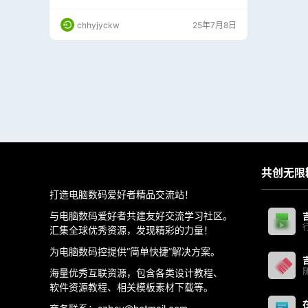
业 整合采购、销售、库存流程，适合五金建材、
食品化工、机电设备等行业的定制化解决方案；
chhyjyckw
25年7月8日
主要服务于小微企业、个体工商户及中小型制造
企业，覆盖零售、电商、连锁门店等场景。 （本
章最新发布有偿版更完善）白嫖免费版请点击 >
>>
共创无限
打造电脑数码爱好者精品交流站！
与电脑数码爱好者共建友好交流学习社区。
汇集全球优秀资源，发现精彩的力量！
为电脑数码控提供“简单快捷”解决方案。
海量优秀互联资源，包含各类设计教程、
软件资源教程、相关模板素材下载等。