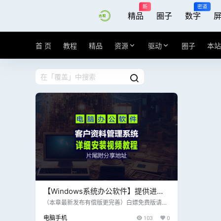
新
密道
精品
圈子
数字
首 页
教程
精品
资源
驱动
圈子
本站
【Windows系统办公软件】提供进销
存、财务、生产、CRM等一体化解决
（本章最新发布有偿版更完善）白嫖免费版请点
击 >>> 提供进销存、财务、生产、CRM等一体
方案V2.0版客户资料管理系统
电脑手机
103
0
化解决方案，适用于零售、批发、制造等多个行