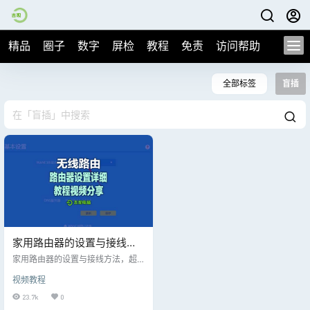
精品
圈子
数字
屏检
教程
免责
访问帮助
全部标签
盲插
家用路由器的设置与接线方
法，超级干货记得收藏！
家用路由器的设置与接线方法，超
级干货记得收藏！【传统路由器和
视频教程
新款盲插路由器】
23.7k
0