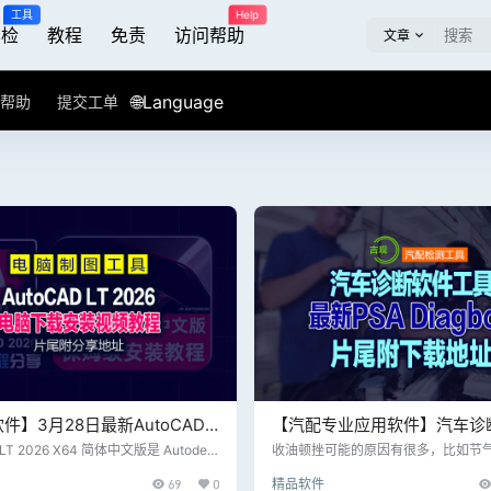
工具
Help
屏检
教程
免责
访问帮助
文章
🌐Language
帮助
提交工单
件】3月28日最新AutoCAD
【汽配专业应用软件】汽车诊
026 X64简体中文版，附激活文件
具，维修好帮手【PSA Diagbox
 LT 2026 X64 简体中文版是 Autodes
收油顿挫可能的原因有很多，比如节
出的一款专为二维绘图和详细设计的 C
包、火花塞、离合器开关、油泵故障
多语言坡姐版】持续更新…
69
0
精品软件
相较于完整的 AutoCAD 版本，Auto
成、油路不畅、以及转速传感器、速