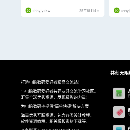
库、符号库等，会给设计人员带来很多方便,节约
CAD L
时间。天正软件包括暖通、给排水、电气、结
建筑师和
chhyjyckw
25年6月14日
chhy
构、建筑等，其中，天正建筑已成为建筑设计实
下是关于 A
际的绘图标准，为我国建筑设计行业计算机应用
一些关键特
水平的提高以及设计生产率的提高做出了卓越的
出杀毒软件
贡献。
共创无限
打造电脑数码爱好者精品交流站！
与电脑数码爱好者共建友好交流学习社区。
汇集全球优秀资源，发现精彩的力量！
为电脑数码控提供“简单快捷”解决方案。
海量优秀互联资源，包含各类设计教程、
软件资源教程、相关模板素材下载等。