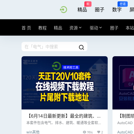
新
密道
精品
圈子
数字
首 页
教程
精品
资源
驱动
圈子
本站
【6月14日最新更新】最全的建筑、电
【制图软
气设计专业软件，天正T30 V10全套件
LT 2
本套件包含电气、排水、建筑、暖通等全套软
AutoCAD
件，是一款不可多得的专业软件； 天正是一款C
k 公司推
公测版，片尾附下载地址
及方法
win其他
984
2
AutoCAD
AD的辅助工具，集成批处理命令、线型、字
AD 软件。