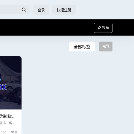
登录
快速注册
投稿
全部标签
电气
断超级工
 9.85
气门、高压
或者堵塞造
166
0
度传感器、