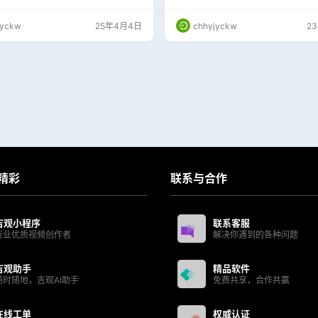
T 专注于二维设计功能，适用于工程师、
波箱等多种原因。 【汽配专业应用软
其他需要进行精确绘图的专业人士。以
断超级工具，维修好帮手【PSA Diagbo
jyckw
25年4月4日
chhyjyckw
2
utoCAD LT 2026 X64 简体中文版的
多语言坡姐版】持续更新...
点和功能： 激活方法： 1、断网，退
。 2、将PJ补丁拷贝…
精彩
联系与合作
吉观小程序
联系客服
行业优质视频创作者
解决你遇到的各种问题
吉观助手
精品软件
随时随地，吉观AI助手
免费共享，合作共赢
在线工单
权威认证