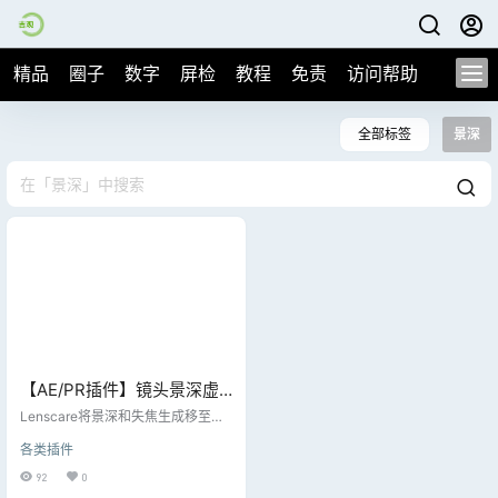
精品
圈子
数字
屏检
教程
免责
访问帮助
全部标签
景深
【AE/PR插件】镜头景深虚
焦模糊AE/PR插件 Frischluft
Lenscare将景深和失焦生成移至后
Lenscare V1.5.4 Win
期制作。如果您需要高质量的相机
各类插件
模糊效果和 2D 后处理的灵活性，L
enscare是一个不错的选择。它可以
92
0
帮助您摆脱漫长的额外3D渲染时