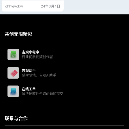
间。这些过滤器开发过程中的关键
chhyjyckw
24年3月4日
是尽可能与真实的东西匹配。 Lens
care它包括两个独立的插件：out of
focus 用来模仿镜头模糊；depth of
field用来创建复杂的景深效果，比
内置的 Camera Lens B…
共创无限精彩
吉观小程序
行业优质视频创作者
吉观助手
随时随地，吉观AI助手
在线工单
解决硬软件咨询问题的提交
联系与合作