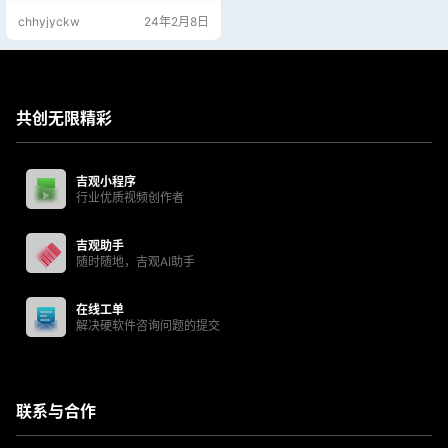
整合包以及启动器，生成相关图片
chhyjyckw
24年2月8日
造成的后果以及责任都将由使用者
承担。
共创无限精彩
吉观小程序
行业优质视频创作者
吉观助手
随时随地，吉观AI助手
在线工单
解决硬软件咨询问题的提交
联系与合作