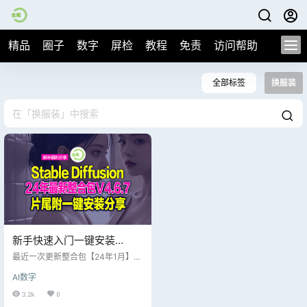
精品
圈子
数字
屏检
教程
免责
访问帮助
全部标签
换服装
新手快速入门一键安装
【Windows】秋叶大佬24年
最近一次更新整合包【24年1月】最
最新的Stable Diffusion整合
新版！直接下载就好了，绝对是全
AI数字
网最好的整合包~ 本整合包基于开源
包V4.6.7，极致生图适合各
项目Stable Diffusion WebUI制作，
3.2k
0
行业！
仅供学习AIGC相关技术。 任何使用