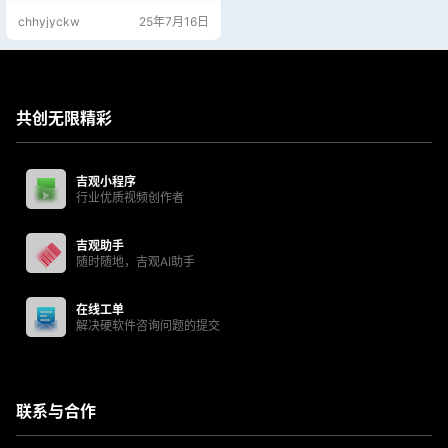
8版+Win7(64位)+Win7(32位)+Win
chhyjyckw
25年7月16日
XP【驱动镜像+U盘】 万能驱动7自
2017年发布至今已6年有余，今天将
画上最终版的句号，继任者万能驱
动8已蓄势待发（VIP抢先体验）。
相较万能驱动7，万能驱动8…
共创无限精彩
吉观小程序
行业优质视频创作者
吉观助手
随时随地，吉观AI助手
在线工单
解决硬软件咨询问题的提交
联系与合作