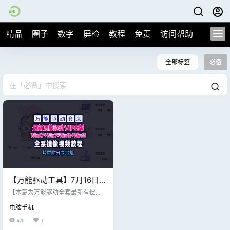
精品
圈子
数字
屏检
教程
免责
访问帮助
全部标签
必备
【万能驱动工具】7月16日分
享最新最强全系列+电脑装机
【本篇为万能驱动全套最新有偿
必备工具万能驱动（标准
版】 白嫖免费版分享下载地址点这
电脑手机
里 >>> 本期文章分享最完整版、下
版） EasyDrv（25v4）
载压缩包内包含下列: 【文件较大，
475
0
优先度网盘下载】 最新万能驱动VIP