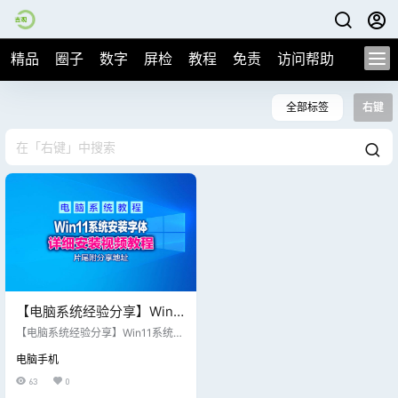
精品
圈子
数字
屏检
教程
免责
访问帮助
全部标签
右键
【电脑系统经验分享】Win11
系统安装字体方法，591个常
【电脑系统经验分享】Win11系统安
用经典字体合辑下载，纯干
装字体方法，591个常用经典字体合
电脑手机
辑下载，纯干货~~ 片尾视频附送全
货~~
套字体分享下载，包含目前经典流
63
0
行全系列字体！