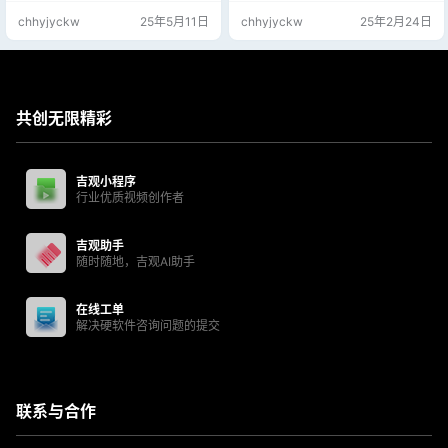
全。 提供克隆功能，方便快速迁移
数旧硬件。整合各种装机必备工
chhyjyckw
25年5月11日
chhyjyckw
25年2月24日
系统或数据。 硬盘分区管理 支持硬
具，并结合IT天空数款自研软件，有
盘分区调整、创建、删除等操作。
效提高系统安装效率。U盘PE所在
提供分区表修复功能，解决常见分
分区于系统下自动隐藏，PE区与数
区问题。 硬件检测 集成了硬件信息
据区分别独立，便于使用者对数据
检测工具，方便用户了解电脑配
的各项操作。优启通WinPE系统定
置。 支持硬盘坏道检测、内存测试
位于一线装机技术员，系统工…
共创无限精彩
等。 密码重置…
吉观小程序
行业优质视频创作者
吉观助手
随时随地，吉观AI助手
在线工单
解决硬软件咨询问题的提交
联系与合作