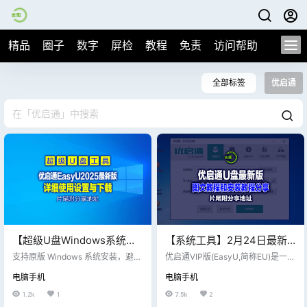
精品
圈子
数字
屏检
教程
免责
访问帮助
全部标签
优启通
【超级U盘Windows系统工
【系统工具】2月24日最新
具】最新更新_优启通
版，优启通
支持原版 Windows 系统安装，避免
优启通VIP版(EasyU,简称EU)是一款
EasyU_3.7.2025.0326_VIP
第三方修改带来的风险。 提供原版
EasyU_3.7.2025.0109最新
专业U盘启动盘制作工具，优启通工
电脑手机
电脑手机
镜像下载功能，方便用户直接获取
具采用U盘三分区方案，支持BIOS
版，片尾附下载地址
VIP版，请各位老铁低调使
最新系统。 数据备份与恢复 支持硬
(Legacy)与UEFI双启动模式，在支
1.2k
1
7.5k
2
用，片尾附工具下载地址
盘分区备份与还原，确保数据安
持主流硬件基础上,同时兼容早期多