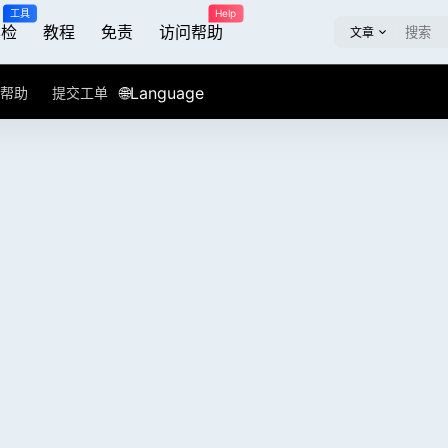
工具
Help
屏检
教程
免责
访问帮助
文章
🌐Language
帮助
提交工单