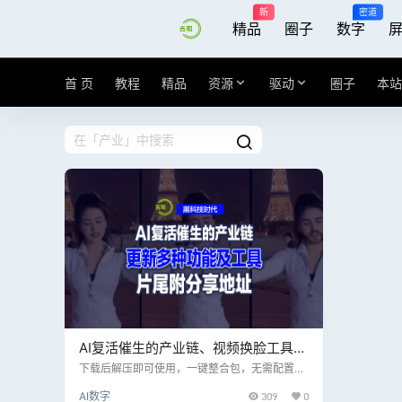
新
密道
精品
圈子
数字
首 页
教程
精品
资源
驱动
圈子
本站
AI复活催生的产业链、视频换脸工具、
支持AI在线换脸直播带语音，中文简单
下载后解压即可使用，一键整合包，无需配置任
何环境 视频换脸强烈建议下载此软件，侧脸效果
UI界面傻瓜式操作！
AI数字
309
0
大幅改善 此换脸工具带遮罩功能，可替换任何图