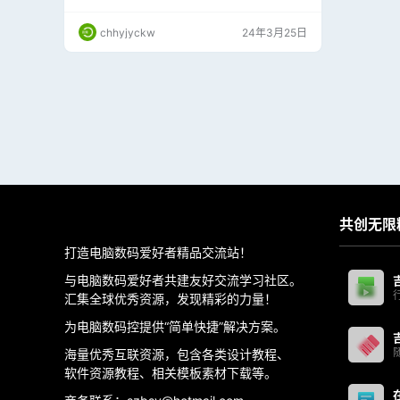
片和视频，把自己的所要替换的头像和视频放到
对应文件夹即可 此软件是蓝宝石版本，一次下
chhyjyckw
24年3月25日
载，永久免费使用 电脑配置要求： 1、软件解压
就能用，显卡需要英伟达显卡，目前测试不开高
清修复情况下显卡1050 以上没问题； 2、仅支
持win10、win11；【本案演示为4.9版本，…
共创无限
打造电脑数码爱好者精品交流站！
与电脑数码爱好者共建友好交流学习社区。
汇集全球优秀资源，发现精彩的力量！
为电脑数码控提供“简单快捷”解决方案。
海量优秀互联资源，包含各类设计教程、
软件资源教程、相关模板素材下载等。