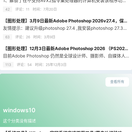
1、解锁了在不支持AVX2指令集处理器的计算机安装该程序功能。 2、解锁了在 Windows 10 / 11 次要版本上安装该程序功能。 3、辅助模块 Remove Tool 高级组件（大小约为 5 GB）已从安装中排除。 4、安装后直接使用。
42
评论：11
时间：
7月20日
【图形处理】3月9日最新Adobe Photoshop 2026v27.4，保留完整AI神经滤镜与4K生成能力
友情提示：建议升级photoshop 27.4 ,我安装photoshop 27.3后发现神经滤镜的皮肤平滑度无法开启使用，但是升级到photoshop 27.4后圆满解决; （神经滤镜需要登陆自己的邮箱账号后使用）资源本版块很多，也有专门贴子分享。
63
评论：26
时间：
3月9日
【图形处理】12月3日最新Adobe Photoshop 2026 （PS2026）v27.1.0.17，保留完整AI神经滤镜与4K生成能力
目前Adobe Photoshop 仍然是全球设计师、摄影师、自媒体人乃至普通用户的首选图像处理工具。本期最新推出 Adobe Photoshop 2026 v27.1.0.17；只须解压压缩包，双击 PhotoshopPortable.exe，即可秒开专业级PS环境！无需联网验证、无需后台驻留、不写注册表、不留系统痕迹，彻底告别繁琐流程。最重要的是，本版在极致精简的同时，完整保留了2026最新版…
113
评论：54
时间：
25年12月3日
查看所有
windows10
这个分类没有描述