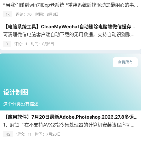
*当我们碰到win7和xp老系统 *重装系统后找驱动是最闹心的事 *本期分享一款最全面的老系统驱动合集 *驱动总裁、自动扫描硬件并匹配驱动 *网卡/显卡/声卡/芯片组全包含 *离线包无需联网，装完系统直接运行 *半小时搞定全部驱动 *比驱动精灵、万能驱动覆盖面更广 温馨提示：工具已经剔除界面广告链接、无任何捆绑纯净版打开驱动安装即可 工具界面请勿点击左侧各类菜单栏和做二维码扫码，若发生垃圾捆绑自行…
1k
评论：70
时间：
8月6日
【电脑系统工具】CleanMyWechat自动删除电脑端微信缓存数据的工具，片尾附白嫖下载地址
可清理微信电脑客户端自动下载的无用数据，支持自动识别账号、多账号管理，以及选择清理文件的类型和设置清理多久以前文件等功能。 软件特性 自动识别所有微信及企业微信账号； 自由设置想要删除的文件类型，包括文件、图片、视频； 自由设置需要删除的文件的距离时间，默认 365 天； 删除后的文件放置在回收站中，检查后自行清空，防止删错需要的文件； 支持定期自动清理； 使用步骤 1、首次进入之后，会提示点击”…
0
评论：1
时间：
8月5日
查看所有
设计制图
这个分类没有描述
【应用软件】7月20日最新Adobe.Photoshop.2026.27.8多语言直装版，片尾附下载地址
1、解锁了在不支持AVX2指令集处理器的计算机安装该程序功能。 2、解锁了在 Windows 10 / 11 次要版本上安装该程序功能。 3、辅助模块 Remove Tool 高级组件（大小约为 5 GB）已从安装中排除。 4、安装后直接使用。
42
评论：11
时间：
7月20日