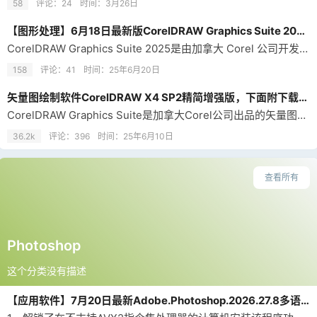
58
评论：24
时间：
3月26日
【图形处理】6月18日最新版CorelDRAW Graphics Suite 2025 v26.1.0.143 中文精简版
CorelDRAW Graphics Suite 2025是由加拿大 Corel 公司开发的一套专业的图形设计软件包，它为设计师提供了一整套的工具来创建高质量的矢量插图、页面布局、照片编辑以及网页设计。自1989年首次发布以来，CorelDRAW 已成为平面设计师、插画师和创意专业人士的重要工具之一。
158
评论：41
时间：
25年6月20日
矢量图绘制软件CorelDRAW X4 SP2精简增强版，下面附下载地址
CorelDRAW Graphics Suite是加拿大Corel公司出品的矢量图形绘制软件，这个图形工具给设计师提供了矢量动画、页面设计、网站制作、位图编辑和网页动画等多种功能。CorelDRAW X4是CORELDRAW第14个版本，使用直观的矢量插图和页面布局工具创建卓越的设计，并使用专业照片编辑软件，润饰和增强照片效果。
36.2k
评论：396
时间：
25年6月10日
查看所有
Photoshop
这个分类没有描述
【应用软件】7月20日最新Adobe.Photoshop.2026.27.8多语言直装版，片尾附下载地址