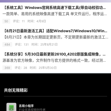
【系统工具】Windows官网系统高速下载工具(带自动校验功能) v2.0 中文绿色版
一款简单、易用的系统映像高速下载工具 单文件运行，程序运行时不写入任何信息和文件在系统中 下载直连微软服务器，因此下载速度取决于服务器速度 支持断点续传 自动选择空间足够的下载分区（USB存储路径不可选） 支持手动选择下载分区（USB存储路径不可选） 由于直接下载到USB存储设备易造成映像文件损坏，所以屏蔽了USB设备的路径选择 系统要求 必须在Windows7或以上64位环境下运行本工具 也支持…
50
评论：11
时间：
4月9日
【8月21日最新激活工具】适配Windows7/Windows10/Windows11系统+Office办公软件激活工具
【8月21日】本章为长期固定更新页，不定期更新最新的激活工具！
484
评论：131
时间：
25年8月21日
【系统分享】5月30日最新更新26100_4202原版集成映像，详细安装视频教程，片尾附ISO文件下载
源基准为官方映像，文件制作与官方提供的格式一致，经过测试，无论是全新安装和升级安装都不会出现问题。 没有添加任何三方数据。 使用工具只有 DISM，没有删减任何内容，完全原版。系统映像为 ESD 格式。 【25年5月30日更新，下列视频教程不分新旧版本安装方法一样】 集成功能： .net framework 3.5 集成补丁： KB5043080（24年9月检查点累积更新 26100.1742） …
369
评论：28
时间：
25年5月30日
共创无限精彩
吉观小程序
行业优质视频创作者