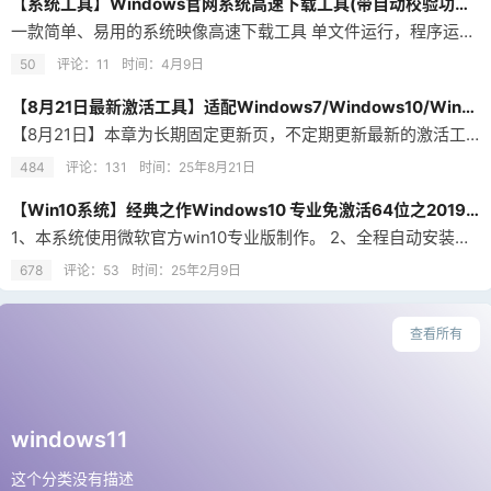
【系统工具】Windows官网系统高速下载工具(带自动校验功能) v2.0 中文绿色版
一款简单、易用的系统映像高速下载工具 单文件运行，程序运行时不写入任何信息和文件在系统中 下载直连微软服务器，因此下载速度取决于服务器速度 支持断点续传 自动选择空间足够的下载分区（USB存储路径不可选） 支持手动选择下载分区（USB存储路径不可选） 由于直接下载到USB存储设备易造成映像文件损坏，所以屏蔽了USB设备的路径选择 系统要求 必须在Windows7或以上64位环境下运行本工具 也支持…
50
评论：11
时间：
4月9日
【8月21日最新激活工具】适配Windows7/Windows10/Windows11系统+Office办公软件激活工具
【8月21日】本章为长期固定更新页，不定期更新最新的激活工具！
484
评论：131
时间：
25年8月21日
【Win10系统】经典之作Windows10 专业免激活64位之2019稳定版
1、本系统使用微软官方win10专业版制作。 2、全程自动安装，自动激活。 3、Update更新系统补丁到最新补丁。 4、自动识别驱动安装。 5、本系统支持SSD固态硬盘的4K对齐。 6、精心优化系统，保证速度与稳定性的最佳平衡。
678
评论：53
时间：
25年2月9日
查看所有
windows11
这个分类没有描述