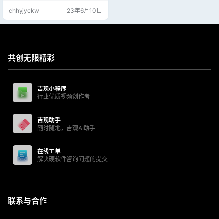
2位系统含2个版本：IE11+更新至20
chhyjyckw
23年6月10日
23年5月补丁 吉观网盘浏览器直接
下载更快，勿使用迅雷第三方工具
下载 附万能全硬件驱动：https://jjg
g.co/167
共创无限精彩
吉观小程序
行业优质视频创作者
吉观助手
随时随地，吉观AI助手
在线工单
解决硬软件咨询问题的提交
联系与合作