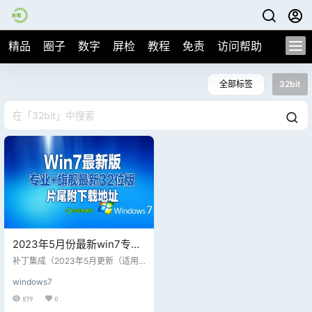
精品
圈子
数字
屏检
教程
免责
访问帮助
全部标签
32bit
2023年5月份最新win7专业
及旗舰版本32位系统含2个
补丁集成（2023年5月更新（适用
版本，无优化无精简、老主
于Windows Embedded Standard
windows7
7）标准版Win7系统的补丁是通用
板可以直接安装含驱动
的；经过验证，可以整合到标准版W
879
0
in7系统）： win7专业及旗舰版本3