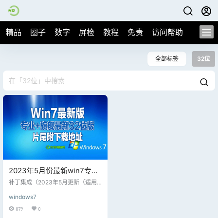
精品
圈子
数字
屏检
教程
免责
访问帮助
全部标签
32位
2023年5月份最新win7专业
及旗舰版本32位系统含2个
补丁集成（2023年5月更新（适用
版本，无优化无精简、老主
于Windows Embedded Standard
windows7
7）标准版Win7系统的补丁是通用
板可以直接安装含驱动
的；经过验证，可以整合到标准版W
879
0
in7系统）： win7专业及旗舰版本3