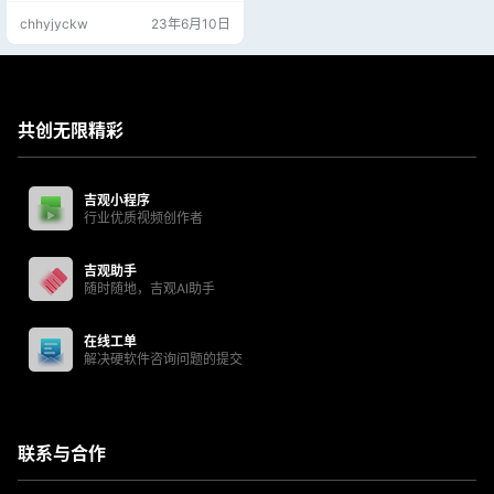
2位系统含2个版本：IE11+更新至20
chhyjyckw
23年6月10日
23年5月补丁 吉观网盘浏览器直接
下载更快，勿使用迅雷第三方工具
下载 附万能全硬件驱动：https://jjg
g.co/167
共创无限精彩
吉观小程序
行业优质视频创作者
吉观助手
随时随地，吉观AI助手
在线工单
解决硬软件咨询问题的提交
联系与合作