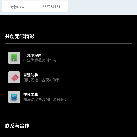
等（完整列表请参见预览）共有 12
chhyjyckw
23年8月21日
00 多个动画。 每个动画都有多种样
式，如发光、涂鸦、纹理等等。液
体效果很容易与任何配色方案搭配
使用，与您创造的任何东西相得益
彰。 适用软件： AE CC 2015 或更
高, PR 2021 或更高 / 视频…
共创无限精彩
吉观小程序
行业优质视频创作者
吉观助手
随时随地，吉观AI助手
在线工单
解决硬软件咨询问题的提交
联系与合作