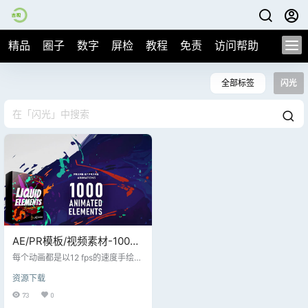
精品
圈子
数字
屏检
教程
免责
访问帮助
全部标签
闪光
AE/PR模板/视频素材-1000
个手绘液体闪光流体二维卡
每个动画都是以12 fps的速度手绘
通动画元素包
的，并考虑了最终用例。50多个类
资源下载
别包括飞溅、爆炸、水滴、爪子、
烟雾、闪电、眼泪、火、涂鸦、速
73
0
度线、星星、噪音、波浪和头骨等