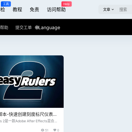
工具
Help
屏检
教程
免责
访问帮助
文章
🌐Language
帮助
提交工单
脚本-快速创建刻度标尺仪表盘
图形动画 easyRulers 2
rs 2是一款Adob​​e After Effects混合工
+ 插件），旨在快速轻松地创建任何类
51
0
测量标尺。它非常适合创建仪表、示波