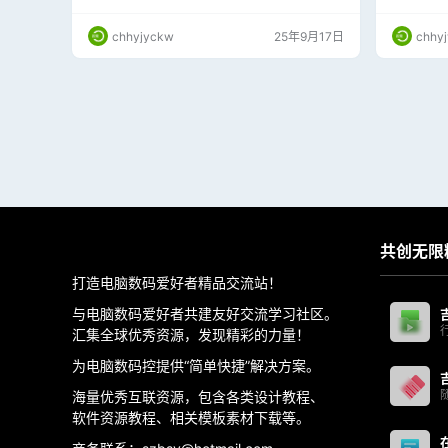
4、如果有下载按钮，点击即可下载。如果没
器、速度计
有，请在「更多」中查看是否有 wXT112 这种菜
史时间线
chhyjyckw
25年9月17日
chhy
单，点击即可下载 5、正常情况会出现「下载
字车辆仪表
中」提示，提示消失后即下载成功，默认下载到
2023, 202
「下载」目录 微信4.1.0上述步骤已失效，请将
CC 2…
视频「收藏」，然后从「收藏」页进入，仍可…
共创无限
打造电脑数码爱好者精品交流站！
与电脑数码爱好者共建友好交流学习社区。
汇集全球优秀资源，发现精彩的力量！
为电脑数码控提供“简单快捷”解决方案。
海量优秀互联资源，包含各类设计教程、
软件资源教程、相关模板素材下载等。