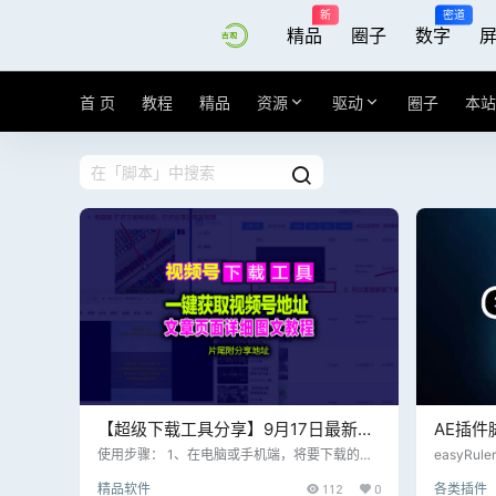
新
密道
精品
圈子
数字
首 页
教程
精品
资源
驱动
圈子
本站
【超级下载工具分享】9月17日最新更
AE插件
新微信视频号下载利器
HUD酷炫
使用步骤： 1、在电脑或手机端，将要下载的视
easyRule
频分享给 文件助手 2、电脑上，先打开 本应用
具（脚本 
wx_video_download_250913
v2.02
精品软件
112
0
各类插件
3、然后从 文件助手 里，打开要下载的视频号
型的图形