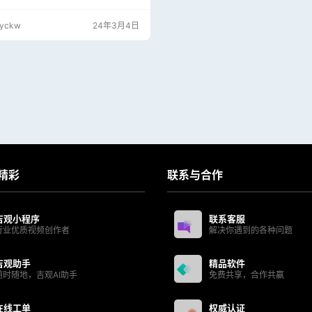
、图形均衡器、HUD、UI 元素、历
、仪表布局、信息图表、音频界面、数
jyckw
24年3月4日
板的艺术家。 支持Win/Mac系统 AE
2, 2021, 2020, CC 2019, CC 2018,
精彩
联系与合作
吉观小程序
联系客服
行业优质视频创作者
解决你遇到的各种问题
吉观助手
精品软件
随时随地，吉观AI助手
免费共享，合作共赢
在线工单
权威认证