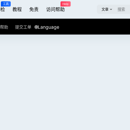
工具
Help
屏检
教程
免责
访问帮助
文章
🌐Language
帮助
提交工单