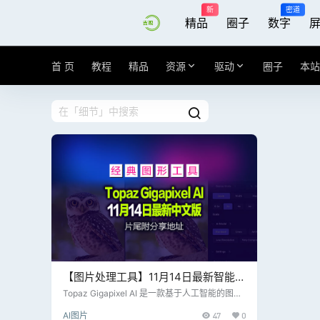
新
密道
精品
圈子
数字
首 页
教程
精品
资源
驱动
圈子
本站
【图片处理工具】11月14日最新智能图
片无损放大分辨率模糊修复清晰，片尾
Topaz Gigapixel AI 是一款基于人工智能的图像
放大软件，由 Topaz Labs 开发。它通过深度学
附下载地址
AI图片
47
0
习技术，能够在放大图像的同时保持细节清晰