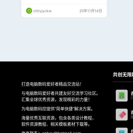
度，避免传统放大方法导致的模糊和失真问题。
以下是其主要特点和功能：【下列有详细的安装
chhyjyckw
25年11月14日
视频教程】 支持最高 600% 的图像放大，通过
AI 算法智能填充细节，使放大后的图像看起来自
然清晰。 适用于低分辨率照片、老照片或网络图
片的放大需求。 通…
共创无限
打造电脑数码爱好者精品交流站！
与电脑数码爱好者共建友好交流学习社区。
汇集全球优秀资源，发现精彩的力量！
为电脑数码控提供“简单快捷”解决方案。
海量优秀互联资源，包含各类设计教程、
软件资源教程、相关模板素材下载等。