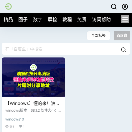
精品
圈子
数字
屏检
教程
免责
访问帮助
全部标签
百度盘
【Windows】懂的来！油猴
浏览器68.1.2版本，油猴
windows版本：68.1.2 软件大小：8
pc【电脑版】多种可能性功
0.8M 油猴浏览器（电脑版）基于谷
windows10
歌chromium源码开发而成。 做了一
能用途，片尾附软件下载！
下几点优化： 1.更加便捷的打开（无
598
1
痕浏览模式），虽然只节省了一