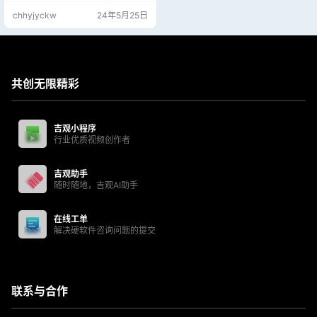
步，但是对于我这种经常打开无痕
chhyjyckw
24年5月25日
迹模式的人来说，简直太方便了。
2.内置了一款精美的新标签页。 3.
内置的书签扩展，是找了很久才找
到的，真的特别好用。
共创无限精彩
吉观小程序
行业优质视频创作者
吉观助手
随时随地，吉观AI助手
在线工单
解决硬软件咨询问题的提交
联系与合作