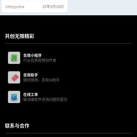
关闭“智体”的钥匙，但要彻底消灭
chhyjyckw
25年5月28日
“智体”，完成这一拯救全人类的终极
任务，仍需要IMF小队齐心协力突破
重重困难。他们不仅要面对全知全
能又无影无形的“智体”与其手下盖布
瑞尔（埃塞·莫拉雷斯饰）的百般阻
拦，还要解决来自过去的种种恩
共创无限精彩
怨； 备用微信…
吉观小程序
行业优质视频创作者
吉观助手
随时随地，吉观AI助手
在线工单
解决硬软件咨询问题的提交
联系与合作