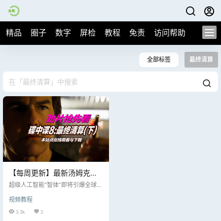
精品
圈子
数字
屏检
教程
免责
访问帮助
全部标签
最终清算
【每周更新】最新汤姆克鲁
斯《碟中谍8:最终清算(下)》
超级人工智能“智体”即将引爆全球核
在线观看+网盘下载，每周更
弹危机，把世界推向毁灭边缘。而
视频教程
伊森·亨特（汤姆·克鲁斯饰）和他的I
新最新出品大片
MF小队在上次行动中遭遇重创，团
3.3k
3
队濒临分崩离析。虽然伊森已获得