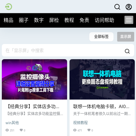
精品
圈子
数字
屏检
教程
免责
访问帮助
全部标签
显示屏
【经典分享】实体店多功能
联想一体机电脑卡顿，AI0系
监控摄像头的详细设置安装
列一体机升级固态硬盘完整
【经典分享】实体店多功能监控摄
关于一体机笔者很久以前出过一期
视频，片尾附送ip地址搜索
像头的详细设置安装视频，片尾附
视频教程！
教程，很多老铁觉得一体机方便搬
win其他
视频教程
送ip地址搜索工具 多功能监控摄像
运，实际上一体机维修成本极高，
工具【包邮】
头，集成无线、回放、wifi、储存
一旦主板出问题，整套需要更换，
251
0
471
0
卡、对接多平台拉流800W手机APP
还是购买组装主机更划算！