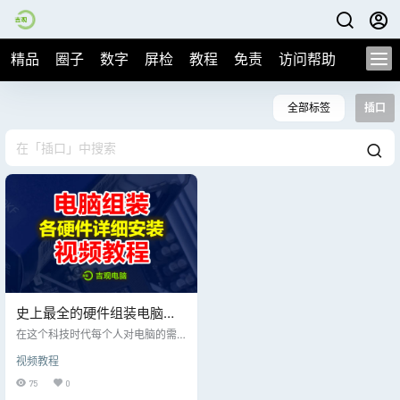
精品
圈子
数字
屏检
教程
免责
访问帮助
全部标签
插口
史上最全的硬件组装电脑搭
配详细视频教程，记得收藏
在这个科技时代每个人对电脑的需
哟！
求都是不一样的，由于自己配的电
视频教程
脑比品牌机便宜的多、而且性价比
更高，很多用户都会根据自己的需
75
0
求进行电脑配置选购组装