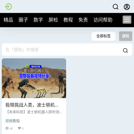
精品
圈子
数字
屏检
教程
免责
访问帮助
全部标签
感知
极限挑战人类，波士顿机器
人即时测试反应能力与感知
【未来科技】波士顿机器人即时测
能力完整视频分享！
试人类的感知与反应能力； 极限挑
视频教程
战人类，波士顿机器人即时测试反
应能力与感知能力完整视频分享；
45
0