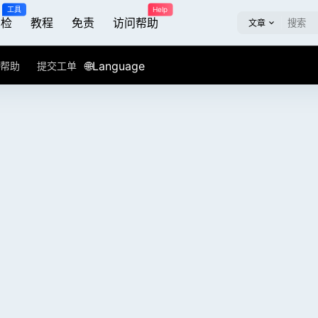
工具
Help
屏检
教程
免责
访问帮助
文章
🌐Language
帮助
提交工单