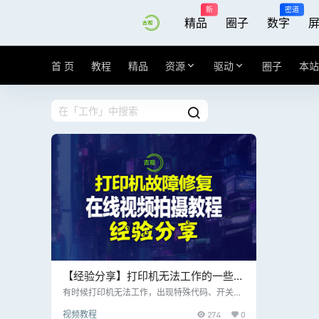
新
密道
精品
圈子
数字
首 页
教程
精品
资源
驱动
圈子
本站
【经验分享】打印机无法工作的一些修
复技巧，本案为佳能打印机，适用本系
有时候打印机无法工作，出现特殊代码、开关灯
和故障等交替闪烁、纸张没有任何反应； 这些一
列视频教程
视频教程
274
0
般需要更换电源、或者更换墨盒清洗墨盒，当然