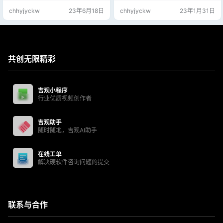
再次勾选启用速览； 再次勾选下面
chhyjyckw
23年6月18日
chhyjyckw
23年1月31日
的，显示速略图不显示图标，然后
点击右下角应用，再次点击确定即
可； 底部搜索栏搜索:控制面板，打
开选择硬件与声音，找到下方电源
选项，勾选隐藏附加计划高性能；
桌面鼠标右键选择个性化，点击左
共创无限精彩
侧的应用选项，在右侧找到…
吉观小程序
行业优质视频创作者
吉观助手
随时随地，吉观AI助手
在线工单
解决硬软件咨询问题的提交
联系与合作