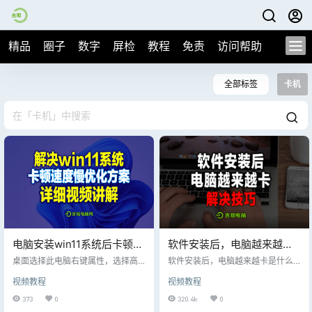
精品
圈子
数字
屏检
教程
免责
访问帮助
全部标签
卡机
电脑安装win11系统后卡顿，
软件安装后，电脑越来越卡
速度慢的解决方法，优化后
是什么原因？视频教程
桌面选择此电脑右键属性，选择高
软件安装后，电脑越来越卡是什么
与win10运行一样顺畅！
级系统设置/高级，在性能选项里面
原因？超值视频教程
视频教程
视频教程
点击设置，将默认让win选择最佳设
置； 调整为第三个选项，调整为最
373
0
320.4k
0
佳性能，勾选平滑屏幕字体边缘，