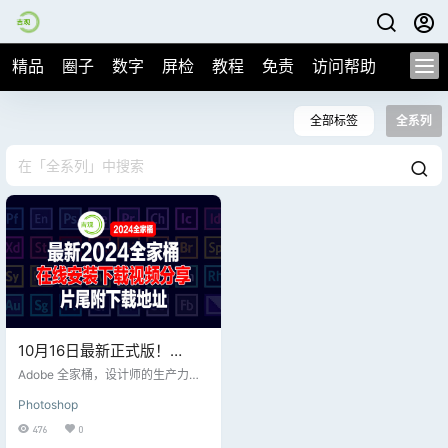
精品
圈子
数字
屏检
教程
免责
访问帮助
全部标签
全系列
10月16日最新正式版！
Adobe2024全家桶直装版最
Adobe 全家桶，设计师的生产力工
新整理及下载地址分享，片
具。个人学习，专业领域都是必不
Photoshop
可少的软件。 10月16日最新正式
尾附百度盘下载地址
版！Adobe 2024 全家桶PS、Ai、A
476
0
E…2024 全系版本下载；