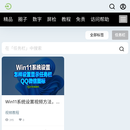
精品
圈子
数字
屏检
教程
免责
访问帮助
全部标签
任务栏
Win11系统设置视频方法，怎
样设置右下角任务栏显示QQ
视频教程
和微信小图标？
395
0