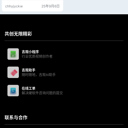
屏、一键息屏、一键复制电脑剪贴
chhyjyckw
25年9月6日
板到设备、一键复制设备剪贴板到
电脑、一键截图并复制到剪贴板。
共创无限精彩
吉观小程序
行业优质视频创作者
吉观助手
随时随地，吉观AI助手
在线工单
解决硬软件咨询问题的提交
联系与合作