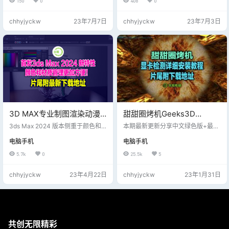
150
0
408
0
有基础的测试项目，还支持自定义
脑硬件检测工具，纯净绿色版，勿
测试项目，支持查看每个驱动器支
任何捆绑垃圾软件，值得各位老铁
chhyjyckw
23年7月7日
chhyjyckw
23年7月3日
持的功能，可以根据指定的访问模
们收藏！
式和长周期速度测量执行详细的速
度测量等等功能非常的强大！
3D MAX专业制图渲染动漫
甜甜圈烤机Geeks3D
设计工具，无需注册码直接
FurMark免费中文版专业显
3ds Max 2024 版本侧重于颜色和
本期最新更新分享中文绿色版+最新
安装版，片尾附下载地址
材质管理、增强的建模工具和实时
卡检测工具
英文破解版 Geeks3D FurMark中文
电脑手机
电脑手机
工作流。有关技术详细信息，请参
版是一款功能非常强大的显卡性能
见发行说明。 3D MAX2022最新版
测试软件，Geeks3D FurMark中文
5.7k
0
25.5k
5
已经更新，内附视频教程注册吉 片
版作为烤机软件，可以帮助用户更
尾附下载地址【请用浏览器下载，
好的了解显卡的具体信息数据，通
chhyjyckw
23年4月22日
chhyjyckw
23年1月31日
勿使用迅雷工具下载】
过软件烤机测试显卡，让用户使用
自己的显卡更加的放心，操作简
单，感兴趣的用户快来下载体验吧.
共创无限精彩