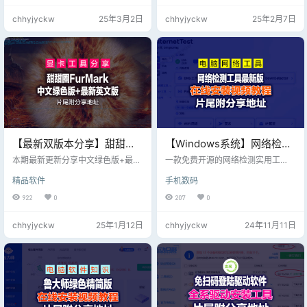
用户评估电脑的性能。 系统监控：
chhyjyckw
25年3月2日
chhyjyckw
25年2月7日
实时监控系统的温度、负载状态等
重要指标，帮助用户了解系统的运
行状态。 内存优化和磁盘整理：通
过这些功能可以优化电脑的运行效
率。 界面简洁：用户界面设计简洁
直观，即使是硬件新手也能轻松上
手。 更新快速：定期更新以…
【最新双版本分享】甜甜圈
【Windows系统】网络检测
烤机Geeks3D FurMark免费
工具InternetTest v8安装
本期最新更新分享中文绿色版+最新
一款免费开源的网络检测实用工
中文版+最新英文破解版专业
英文破解版 Geeks3D FurMark中文
版，支持IP/DNS查询、WIFI
具，用于轻松监控、诊断和优化互
精品软件
手机数码
版是一款功能非常强大的显卡性能
联网连接。其支持域名DNS查询、i
显卡检测工具
密码查看等
测试软件，Geeks3D FurMark中文
p地址查询、ping请求wifi密码恢复
922
0
207
0
版作为烤机软件，可以帮助用户更
等功能。 使用说明： 安装版根据提
好的了解显卡的具体信息数据，通
示安装，安装版即开即用无需修
chhyjyckw
25年1月12日
chhyjyckw
24年11月11日
过软件烤机测试显卡，让用户使用
改。新版本采用.net8.0+架构，故需
自己的显卡更加的放心，操作简
要安装.net环境。比如提示环境缺少
单，感兴趣的用户快来下载体验吧.
的请前往网盘中下载或官方网站进
行下载，> > .net 8.0+内含安装包