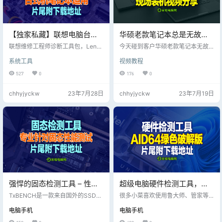
【独家私藏】联想电脑台式
华硕老款笔记本总是无故黑
机、笔记本检测工具包，专
屏重启，检测固态问题，更
联想维修工程师诊断工具包，Lenov
今天碰到客户华硕老款笔记本无故
供联想售后专业技术人员工
o Diagnostics Windows工程师版本
换固态详细视频分享！
重启黑屏，检测固态盘出现问题，
系统工具
视频教程
4.45.0 Lenovo Diagnostics Windo
拆机更换固态详细视频分享！
具，片尾附下载地址！
ws工程师版本 4.45.0，去售后测机
527
0
176
0
子的时候工作人员给安装的 查毒报
告：https://www.virscan.org/repor
chhyjyckw
23年7月28日
chhyjyckw
23年7月19日
t/9f39a0336e002c7780a90ccc2
119d6639e24f153ff3d84b7f5963
75…
强悍的固态检测工具 – 性能
超级电脑硬件检测工具，
检测、数据檫除、固件升级
Aida64 Extreme
TxBENCH是一款来自国外的SSD固
很多小菜喜欢使用鲁大师、管家等
等功能，片尾附下载地址
态硬盘检测工具【汉化版】，该软
EditionV6.88绿色破解版，
软件，但是这些软件喜欢捆绑一些
电脑手机
电脑手机
件的主要功能便是测量SSD，HDD
流氓软件，使用后出现莫名的弹
视频片尾附下载地址
和其他驱动器的存储性能；除了拥
窗； 今天我们本期分享一款超级电