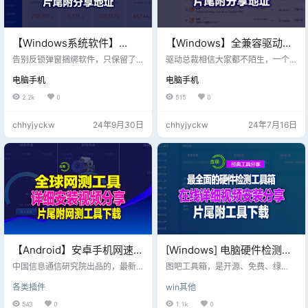
【Windows系统软件】
【Windows】全兼容驱动总
2024-08-09鲁大师绿色精
裁v2.17.0.0免扫码登录绿色
告别反锁弹窗捆绑软件，只保留了
驱动总裁相信大家都不陌生，一个
简版6.1024.4050.809单文
三大常用功能：硬件参数，跑分功
单文件版，无任何捆绑纯净
非常优秀的驱动安装工具，很多人
电脑手机
电脑手机
能，温度压力测试。三个核心功
都很讨厌驱动总裁强制扫码登陆 那
件版，片尾附下载地址
版
能。 删除广告以及静默安装的广告
么本期，免扫码登录的最新版总裁2.
2.2k
0
515
0
软件，弹窗，pro版UI，体检，清
17.0.0来了！本单文件使用easy7z
理，驱动安装功能，工具市场，删
打包，而且驱动安装涉及系统底层
chhyjyckw
24年9月30日
chhyjyckw
24年7月16日
除无关注册表项. 打包为自解压的单
敏感操作，杀软拦截请放行 精准扫
文件，关闭程序后自动删除释放的
描硬件并匹配最佳驱动及兼容驱动
文件，不会留下任何进程。
列表 一键智能安装和手动自选安装
双安装模式 离线驱动包加联网网络
安装双驱动模式 支持7Z和WIM压缩
包双格式驱动包 智能识别各种运行
环境并做…
【Android】安卓手机网速检
[Windows] 电脑硬件检测大
测工具，全球网测4.3.1，比
合集 图拉丁吧工具箱
中国信息通信研究院出品的，最新
图吧工具箱，是开源、免费、绿
花瓣更快测满速的软件，片
版本4.3.1，自己用的花瓣，还有这
2023.09正式版R2 2023年
色、纯净的硬件检测工具合集，专
各类插件
win其他
个，不得不说，花瓣相对时间更长
为所有计算机硬件极客、DIY爱好
尾附下载地址
10月10日
一些； 这个测试基本开始测速就能
者、各路大神及小白制作。集成大
543
0
1.1k
0