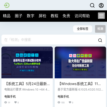
精品
圈子
数字
屏检
教程
免责
访问帮助
全部标签
检测
【系统工具】5月24日最新
【Windows系统工具】11月
专业显卡测试跑分软件
9日鲁大师去广告升级最新版
电脑运行要求 Windows 10 x64 4G
基于官方最新版 6.1025.4320.1022
FurMark 3DMark解锁专业
内存、显卡、1.8GHz双核CPU - 目
（v6）【2025年第5版】片
版本的基础上做了极致的精简、绿
电脑手机
电脑手机
前市面上的独立显卡基本都支持 DX
化处理，在保留软件本身功能基本
版(显卡跑分软件)，视频下面
尾附下载地址
11 和 DX12 - 测试通常只需要跑 [Ti
完整的前提下打包，最终形成了 10
19
0
155
0
附下载地址
me Spy] [Fire Strike]这两项 - 如果
0+ MB可执行的单文件卸载版，也