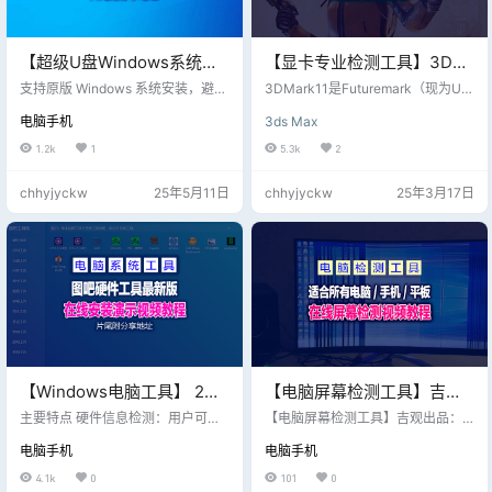
【超级U盘Windows系统工
【显卡专业检测工具】3D
具】最新更新_优启通
Mark11中文破解版，亲测功
支持原版 Windows 系统安装，避免
3DMark11是Futuremark（现为UL
EasyU_3.7.2025.0326_VIP
第三方修改带来的风险。 提供原版
能正常，片尾附分享地址下
Solutions）开发的一款基准测试软
电脑手机
3ds Max
镜像下载功能，方便用户直接获取
件，主要用于测试计算机的图形处
版，片尾附下载地址
载，低调使用哈！
最新系统。 数据备份与恢复 支持硬
理性能。它的最新版本是3DMark，
1.2k
1
5.3k
2
盘分区备份与还原，确保数据安
支持多种测试场景，包括 DirectX 1
全。 提供克隆功能，方便快速迁移
1、DirectX 12、Vulkan 等；（如遇
chhyjyckw
25年5月11日
chhyjyckw
25年3月17日
系统或数据。 硬盘分区管理 支持硬
重复软件工具，因更新周期改变，
盘分区调整、创建、删除等操作。
以最新发布软件工具为准，之前发
提供分区表修复功能，解决常见分
布的工具逐渐隐退） 下列为文本详
区问题。 硬件检测 集成了硬件信息
细安装教程： 安装教程： 1、下载
检测工具，方便用户了解电脑配
并解压3dmark11破解…
置。 支持硬盘坏道检测、内存测试
等。 密码重置…
【Windows电脑工具】 2月
【电脑屏幕检测工具】吉观
28日更新版_图吧工具箱纯净
出品_一款适合电脑、手机、
主要特点 硬件信息检测：用户可以
【电脑屏幕检测工具】吉观出品：
的硬件检测工具合集，片尾
查看电脑的硬件配置，包括CPU、
平板设备的屏幕在线检测工
一款适合电脑、手机、平板设备的
电脑手机
电脑手机
主板、内存、显卡、硬盘等详细信
屏幕在线检测工具； 在线检测屏幕
附下载地址
具，附视频教程
息。 性能测试：提供CPU、显卡、
直链 >>>
4.1k
0
101
0
硬盘等硬件的性能测试功能，帮助