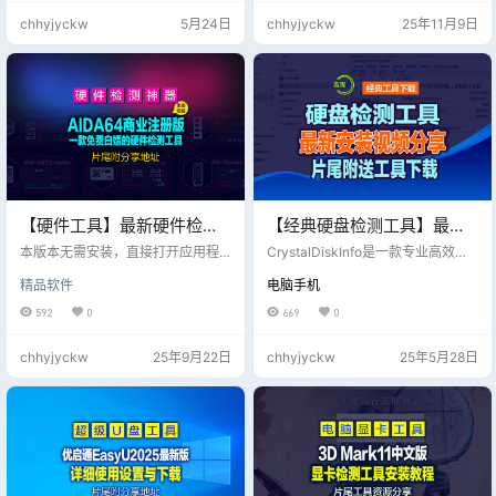
显卡支持光线追踪则需要跑一下 [Po
算不上大。 （一）删除“ 智慧选车”
chhyjyckw
5月24日
chhyjyckw
25年11月9日
rt Royal] • 关于跑分项目（各个基
广告菜单，删除“清理优化”功能菜单
准测试）的系统和硬件要求： Time
里的微信专清和QQ专清并添加荣耀
Spy, Night Raid (DX12基准测试)…
主题图标； 未登陆为非会员有“大师
排行、屏幕检测、功耗估算、监控
面板、Win11更新检测”这几个功能
无法使用，而会员登陆…
【硬件工具】最新硬件检测
【经典硬盘检测工具】最新5
神器AIDA64 Business
月28日绿色版，硬盘状态检
本版本无需安装，直接打开应用程
CrystalDiskInfo是一款专业高效的
v8.00.8000商业注册版无需
序即可 AIDA64 Business 是一款集
测工具 CrystalDiskInfo，片
硬盘状态检测工具,CrystalDiskInfo
精品软件
电脑手机
硬件信息识别、系统监控、压力测
硬盘检测工具检测的内容非常全
安装，片尾附工具下载地址
尾附下载地址
试、性能 benchmarking 和企业级
面，包括硬盘、接口、转速、使用
592
0
669
0
管理功能于一身的全能型专业软
时间以及实时的温度等，用户可以
件。它不仅是诊断单机问题的强大
很轻松掌握硬盘的使用情况，Cryst
chhyjyckw
25年9月22日
chhyjyckw
25年5月28日
工具，更是企业IT部门进行规模化硬
alDiskInfo还会根据S.M.A.R.T的评
件管理和维护的得力助手。
分做出评估，当硬盘快要损坏时还
会发出警报。 是为数不多的，绿色
版打开即用能在桌面使用的硬盘检
测工具。