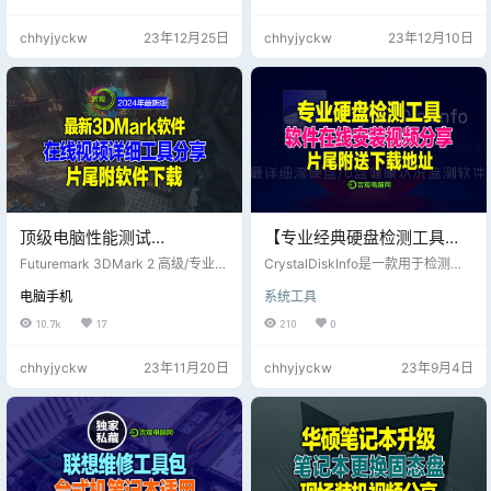
看到自己网速是多少，能不能满
量常见硬件检测、评分工具，一键
速，我平时很少关注上传速度的；
下载、方便使用。 专业 · 专注于收
chhyjyckw
23年12月25日
chhyjyckw
23年12月10日
用这个2秒内看看网速达不达标就行
集各种硬件检测、评分、测试工
了，也能检测比如像WiFi断流的情
具，常见工具均有收集。 纯净 · 无
况； 如果网速不满意，果断重启路
任何捆绑强制安装行为，不写入注
由，不用等他测试完毕。
册表，没有任何敏感目录及文件操
作，无任何诱导、孔吓、欺乍等操
作。 绿色 · 仅提供自解压格式的压
缩包(可右键使用任意解压…
顶级电脑性能测试
【专业经典硬盘检测工具】
【Futuremark 3DMark Pro
在线检测硬盘使用时间+硬盘
Futuremark 3DMark 2 高级/专业版
CrystalDiskInfo是一款用于检测硬
2.27.8177 (x64) 多语言+注
它包含您在一个应用程序中对 PC 和
坏道+硬盘固件信息，片尾附
盘数值、功能的便捷工具。Crystal
电脑手机
系统工具
移动设备进行基准测试所需的一
DiskInfo检测的内容非常全面，包括
册机 】片尾附下载地址
下载地址
切。无论您是在智能手机、平板电
硬盘、接口、转速、使用时间以及
10.7k
17
210
0
脑、笔记本电脑还是台式游戏 PC 上
实时的温度等，用户可以很轻松掌
玩游戏，3DMark 都包含专为您的
握硬盘的使用情况，喜欢的朋友在
chhyjyckw
23年11月20日
chhyjyckw
23年9月4日
硬件设计的基准测试。 Futuremark
片尾下载体验吧！
3DMark 专业版优势概述 Futurema
rk 3DMark 是衡量 PC 游戏性能的
重要工具。数百万游戏玩家、数百
个硬件评测网站和许…