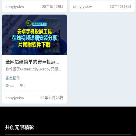
心】 → 【更改高级共享设置】，点
chhyjyckw
25年5月26日
chhyjyckw
23年12月8日
击 → 【家庭或工作(当前配置文
件)】，将里面选项（如：启用网络
发现，启用文件和打印共享，启用
共享等）都启用 → 【保存修改】。
（win 11 继续）【控制面板】（查
看方式：大图标） → 【网络和共
享…
全网超级简单的安卓投屏工
具电脑最新安装版，详细视
软件基于Github上的Scrcpy开源项
频安装分享，片尾附下载地
目制作，通过与Scrcpy的Api接口对
各类插件
接，实现了对多个设备屏幕群控，
址！
对单个设备投屏界面的操控，可通
460
0
过自开发磁吸工具栏实现一键全屏
指定设备的投屏窗口，一键息屏投
chhyjyckw
23年11月26日
屏，一键录屏与截屏等便捷操作。
软件目前支持有线和无线两种投屏
方式，并动态支持多设备同时连
接。 设备连接数量：无限制，目前
已知用户最多同时连接62台安卓设
备。 有线投屏：您只需要打开设备
共创无限精彩
USB调试并将…