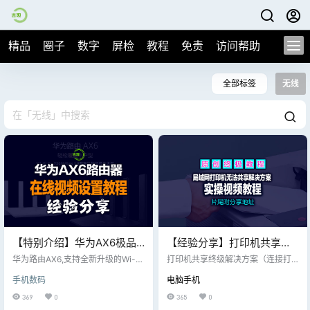
精品
圈子
数字
屏检
教程
免责
访问帮助
全部标签
无线
【特别介绍】华为AX6极品
【经验分享】打印机共享终
路由器，全所未有的无线
级解决方案（连接打印机的
华为路由AX6,支持全新升级的Wi-Fi
打印机共享终级解决方案（连接打
WIFI体验，视频设置分享！
6+,理论网速高达 7200 Mbps,内有
电脑，windows 专业版及更
印机的电脑，windows 专业版及更
手机数码
电脑手机
8 颗信号放大器； 信号穿墙更轻松,
高级版本）： 一、首先设置好网络
高级版本）
覆盖更全面,同时配有儿童关怀功能,
共享中心： 【控制面板】（查看方
369
0
365
0
保护孩子,抵挡不良信息。
式：大图标） → 【网络和共享中