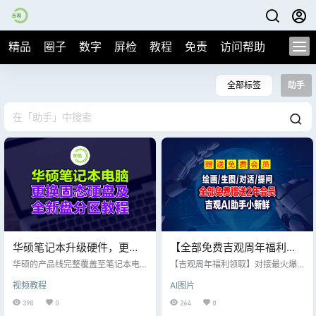
精品
圈子
数字
屏检
教程
免责
访问帮助
全部标签
助手
华硕笔记本升级硬件，更换
【全部免费吉观周年福利领
固态硬盘及全新分区格盘安
取】免费绘画/对话/生图/生
华硕的产品线完整覆盖至笔记本电
【吉观周年福利领取】对接最火爆
装系统详细视频分享！
脑、主板、显卡、服务器、光存
成音乐/AI文档编译之吉观助
的DeepSeek接口 1. 只需打开吉观A
视频教程
AI图片
储、有线/无线网络通讯产品、LC
I助手“小新鲜”登陆小程序后将会员I
手“小新鲜”赠送1年全免费会
D、掌上电脑、智能手机等全线3C
D告知客服 或者官网：https://jjgg.c
398
0
264
0
员
产品。其中显卡和主板以及笔记本
o/requests提交工单告知会员ID 即