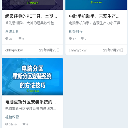
超级经典的PE工具，本期分
电脑手机助手，吉观生产力
享详细制作视频教程，片尾
小工具上线，产品输出好帮
首先感谢微PE大神的经典软件包，P
电脑手机助手，吉观生产力小工具
附送软件包下载
E工具是一款电脑超级维护工具； 具
手
上线，产品输出好帮手，一款难得
系统工具
视频教程
有电脑修复、分区、安装、登陆密
的小工具
码解锁等多用途的电脑维护工具，
231
0
67
0
是一款不可多得的工具！
chhyjyckw
23年9月25日
chhyjyckw
23年7月21日
电脑重新分区安装系统的详
细方法！详细视频教程
电脑重新分区安装系统的详细方
法，特别给初级阶段的小白！
视频教程
326.6k
0