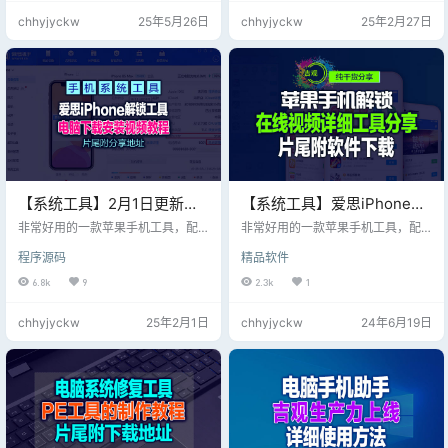
电脑三大产品已经成为华硕的主要
可获取2年全部免费权限； 2. 电脑网
chhyjyckw
25年5月26日
chhyjyckw
25年2月27日
竞争实力。
页端和微信端均可同步数据，服务
内容包含对话、绘画 生图、思维
图、文档AI编译、AI自动生成歌曲
等； 3. 详细教程请留意文章内容或
者微信端手机使用教程，同时提…
【系统工具】2月1日更新爱
【系统工具】爱思iPhone解
思 iPhone解锁【Aiseesoft
锁【Aiseesoft iPhone
非常好用的一款苹果手机工具，配
非常好用的一款苹果手机工具，配
iPhone Unlocker 2.0.88 多
合爱思助手得心应手，值得推荐
Unlocker 2.0.56 多语预坡
合爱思助手得心应手，值得推荐
程序源码
精品软件
的！ 黑户+僵尸机部分不支持； 本
的！iPhone Unlocker 2.0.56最新版
语坡姐】
姐】0502更新中
站点资源全部白嫖免费搬运； 遇到
6.8k
9
2.3k
1
第三方收费与本站点无关； 请自行
测试并自行斟酌！
chhyjyckw
25年2月1日
chhyjyckw
24年6月19日