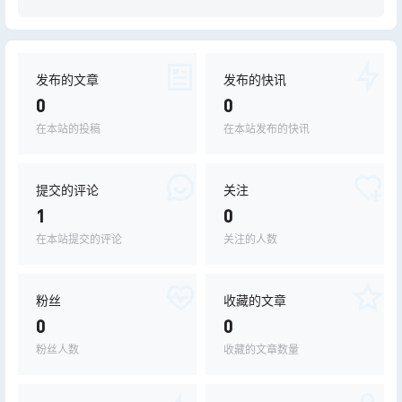
发布的文章
发布的快讯
0
0
在本站的投稿
在本站发布的快讯
提交的评论
关注
1
0
在本站提交的评论
关注的人数
粉丝
收藏的文章
0
0
粉丝人数
收藏的文章数量