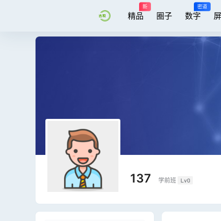
新
密道
精品
圈子
数字
137
学前班
Lv0