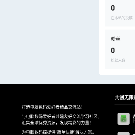
0
在本站的投稿
粉丝
0
粉丝人数
共创无限
打造电脑数码爱好者精品交流站！
与电脑数码爱好者共建友好交流学习社区。
汇集全球优秀资源，发现精彩的力量！
为电脑数码控提供“简单快捷”解决方案。