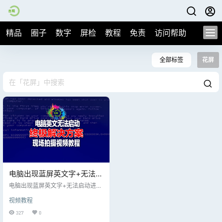
精品
圈子
数字
屏检
教程
免责
访问帮助
全部标签
花屏
电脑出现蓝屏英文字+无法启
动进入系统，只有两种可能
电脑出现蓝屏英文字+无法启动进入
出现了问题！
系统，只有两种可能出现了问题！
视频教程
方法使用中记得备份数据！ 【系统
启动文件破坏需要重装系统】+【还
327
0
有一种可能硬盘出现问题换盘】