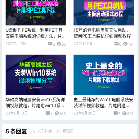
U盘制作PE系统，利用PE工具
15年的老电脑黑屏无法启动，
安装电脑系统的详细方法，片
使用PE工具装机详细视频教程
尾附PE工具下载
23年7月18日
23年4月15日
5
92
6
161
华硕高端电脑安装win10系统详
史上最纯净的Win10电脑系统安
细视频教程，片尾附win10系统
装详细视频教程，片尾附送
下载地址
win10系统下载地址
23年5月13日
23年6月26日
4
108
7
387
5 条回复
文章作者
管理员
A
M