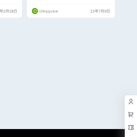
作， 支持
连接会出现错误代码，压缩包里提供了简单的修
以及其他多
复功能工具
5年2月28日
chhyjyckw
23年7月9日
助力于局域
功能支持管
及其他多媒
于快捷高效