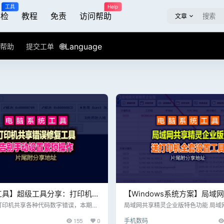
工具
Help
屏检
教程
免责
访问帮助
文章
🌐Language
帮助
提交工单
工具】超级工具分享：打印机共
【Windows系统方案】局域
修复工具，告别繁琐的手动设
灵企业版 V1.0，解决局域网
打印机共享各种代码数字错误，本期分
局域网共享精灵企业版特色功能 局域
需手动设置操作，直接运行的修复小工
企业版是一款Windows环境下助力
尾附送工具下载
问题，送打印机全套工具
155
0
手机数码
文件共享和打印机共享, 帮助您快捷