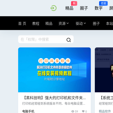
新
密道
精品
圈子
数字
首 页
教程
精品
资源
驱动
圈子
本站
【黑科技哟】强大的打印机和文件夹共
【系统
享软件V6.0，可扫描全网IP地址和
享错误
打印机经常碰到系统版本不同、每台电脑设置密
经常碰到
码、还有局域网网络地址被第三方流氓软件劫持
享一款无
MAC地址，片尾附下载地址
置，片
电脑手机
59
0
精品软件
导致的无法访问，最终打印机需要访问另一台打
具！