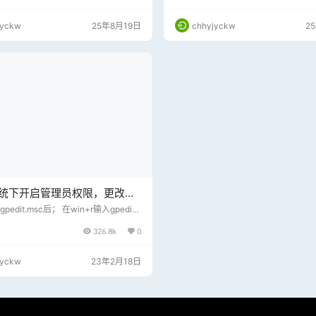
域网内实现文件共享和打印机共享的操
管理应用、照片、音乐、铃声、视频
jyckw
25年8月19日
chhyjyckw
2
媒体文件共享。 1、高效的共享文件
网环境下文件共享 2、智能化的共享
理应用、照片、音乐、铃声、视频以
体文件共享 3、强大的辅助工具助力
的在…
1系统下开启管理员权限，更改
s文件的最高权限教程
gpedit.msc后； 在win+r输入gpedirt.
入如下界面： 点击 计算机配置---》wi
326.8k
0
置---》安全设置---》本地策略---》
--》管理员账户状态 启用即可。 修改
文件 经过以上操作后，修改hosts文件发现
jyckw
23年2月18日
权限。。。。 原因：我的电脑当前是微
不是本地账户 如果是在微软账户下想要
ts文件，需要用管理员…