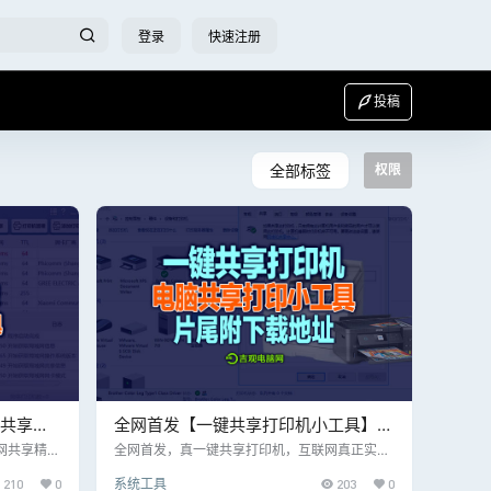
登录
快速注册
投稿
全部标签
权限
网共享精
全网首发【一键共享打印机小工具】
共享设置
（真一键）片尾附一键共享打印机小工
网共享精灵
全网首发，真一键共享打印机，互联网真正实现
于局域网环境
一键共享打印机的软件没有看见（可能我没发
具下载地址
210
0
系统工具
203
0
高效的在局
现）; 测试过程中，发现由于系统更新，客户端