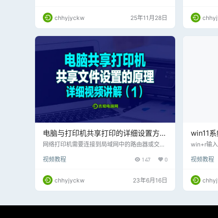
印机打印文件的时候失败，本期推出的这款软件
解决所有的打印机文件共享打印问题，简称打印
chhyjyckw
25年11月28日
chhy
机共享终极软件 修改了网络访问注册表，新增 r
estrictnullsessaccess 和 everyoneincludesan
onymous 两个关键键值（解决 XP/Win7 访问
W…
电脑与打印机共享打印的详细设置方
win1
法，第一篇【网络共享】视频教程
host
网络打印机需要连接到局域网中的路由器或交换
win+r输入
机上，然后将打印机共享到网络中，所有连接到
msc，进
视频教程
147
0
视频教程
该网络的电脑都可以使用该打印机。对于使用Wi
ndows设
ndows操作系统的电脑，可以按照以下步骤进行
安全选项-
设置：
hosts
chhyjyckw
23年6月16日
chhy
还是没有
软账户而
更改hos