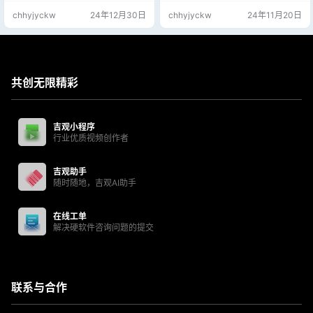
测试！ 免费演示下列微信小程序：
测试！ 免费测试微信小程序：吉观
chhyjyckw
24年12月30日
chhyjyckw
24年11月20日
吉观派
派
共创无限精彩
吉观小程序
行业优质视频创作者
吉观助手
随时随地，吉观AI助手
在线工单
解决硬软件咨询问题的提交
联系与合作