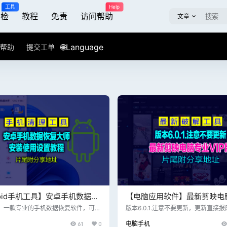
工具
Help
屏检
教程
免责
访问帮助
文章
🌐Language
帮助
提交工单
roid手机工具】安卓手机数据恢
【电脑应用软件】最新剪映电
6.10最新版，片尾附工具下载
VIP版（版本6.0.1.注意不要
： 一款专业的手机数据恢复软件，可以
版本6.0.1.注意不要更新，更新直接
恢复误删除、格式化、系统崩溃等原因
用安全软件检测；
直接报废）
61
0
电脑手机
据丢失。该应用支持恢复各种文件类