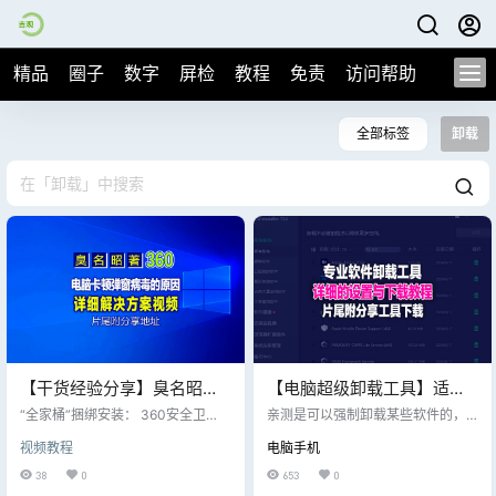
精品
圈子
数字
屏检
教程
免责
访问帮助
全部标签
卸载
【干货经验分享】臭名昭著
【电脑超级卸载工具】适合
的360，很多人都不知道什
顽固的360、金山毒霸、
“全家桶”捆绑安装： 360安全卫
亲测是可以强制卸载某些软件的，
么时候安装到电脑的，而且
士、360浏览器等产品常被用户批评
2345等无法卸载干净的超级
包括删除注册表等，非常好用。装
视频教程
电脑手机
强制或诱导安装，并捆绑推广其他3
机必备，尤其对一些卸载不掉的流
无法卸载干净
工具，片尾附下载地址
60系软件（如360压缩、360杀毒
氓软件特别有效果。 1) 先用这个工
38
0
653
0
等），导致电脑性能下降。 广告的
具把流氓软件卸载了。 2）进入流氓