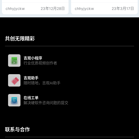
验证要删除的项，单击“下一步”，然
chhyjyckw
23年12月28日
chhyjyckw
23年3月17日
后单击“完成”。
共创无限精彩
吉观小程序
行业优质视频创作者
吉观助手
随时随地，吉观AI助手
在线工单
解决硬软件咨询问题的提交
联系与合作