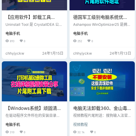
【应用软件】卸载工具
德国军工级别电脑系统优化
Uninstall Tool v3.7.3
软件，windows系统优化软
Uninstall Tool 是 CrystalIDEA 公司
Ashampoo WinOptimizer25 是拥有
Build5720 (geek的专业Pro
开发的一款小巧却功能强大的软件
件排行榜一的存在！！！
德国纯正血统的军刀级阿香婆系统
电脑手机
电脑手机
卸载删除工具，它支持在使用软件
优化软件，能帮助大家清理、隐私
版;2023.10.28更新)
本身的卸载程序卸载完毕后，再扫
保护、服务禁用、空间回收、保护
893
0
252
0
描软件残留的注册及其它残余文
和最大程度优化用户的计算机操作
件，将其彻底在系统删除。安装监
系统，威航软件园提供的最新版本
chhyjyckw
24年1月15日
chhyjyckw
24年1月13日
视器可以监视每个应用程序的安
的Ashampoo WinOptimizer 25支持
装，实时监视应用程序安装在系统
ADS扫描工具，能让隐藏的数据流
中的任何文件及注册表项目，当您
信息无处遁形，并且拥有多达38个
使用 Uninstall Tool 卸载软件时，它
无比强大的系统优化功能模块；
会更加彻底的将其删除干净，不留
痕迹。软件本身还带有管…
【Windows系统】顽固清理
电脑无法卸载360、金山毒
软件，打印机驱动卸载工具
霸等垃圾软件，正确的下载
在驱动程序文件所在的安装目录
视频教程片尾附送：搜狗输入法官
Seagull Drivers Wizard
中，双击 DriverWizard 实用程序。
方式及安装方法
方正版下载
电脑手机
视频教程
单击以选中“删除打印机驱动程序”，
然后单击“下一步”。 单击以选择所
310
0
32.1k
0
需的删除方法，然后单击“下一步”。