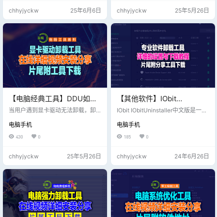
推送： 360浏览器、安全卫士、小
软件目录，直接手工删除所有文件
chhyjyckw
25年6月6日
chhyjyckw
25年5月26日
鸟桌面等常被指弹窗广告过多，影
3) 保险起见，重启下电脑。
响用户体验。 版本的选择： 360是
国内主流安全软件之一，尤其在政
府、企业领域有较高占有率； 然而
作为普通用户，一款免费的个人版3
60是有高代价区别的！中过招没？
【电脑经典工具】DDU如何
【其他软件】IObit
彻底清除显卡驱动？DDU软
Uninstaller Pro v13.6.0.5_
当用户遇到显卡驱动无法卸载，卸
IObit IObitUninstaller中文版是一款
件彻底清除显卡驱动方法!
载不干净导致的驱动无法升级重
中文版，非常好用的一款卸
专业的软件卸载工具,IObit Uninstall
电脑手机
电脑手机
装，或是解决一些显卡导致的故障
er最新版功能包括:强制卸载, 批量卸
载工具
时，我们可以使用DDU这款工具来
载,安装监视器,文件粉碎,软件健康检
430
0
185
0
进行卸载。那么ddu如何卸载显卡驱
查,卸载Windows 更新补丁,移除浏
动呢？下面我们一起来看看下方小
览器工具栏和扩展插件等.
chhyjyckw
25年5月26日
chhyjyckw
24年6月26日
编带来的ddu卸载显卡驱动使用视频
教程吧！