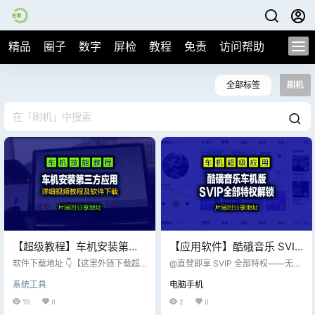
精品
圈子
数字
屏检
教程
免责
访问帮助
全部标签
刷机
【超级教程】车机安装第三
【应用软件】酷硪音乐 SVIP
方应用详细视频教程及各类
车机版、无损解锁，让你的
软件下载地址 👇【这里外链下载超
@直登即享 SVIP 全部特权——无损
所需应用软件下载合集！
慢，文章下方有白嫖免费整合包下
车载音响恢复生命力！片尾
音质、歌曲、车载专属音效，统统
系统工具
电脑手机
载】 软件名称 软件介绍 官方网址
🆓用！ @特别准备两个版本：普通
附应用白嫖下载
点击图标下载 甲壳虫ADB 通过软件
版直接装；共存版专治车机内置酷
70
0
2
0
链接第三方安卓设备，安装app 链
硪卸不掉的“钉子户”； @包名不