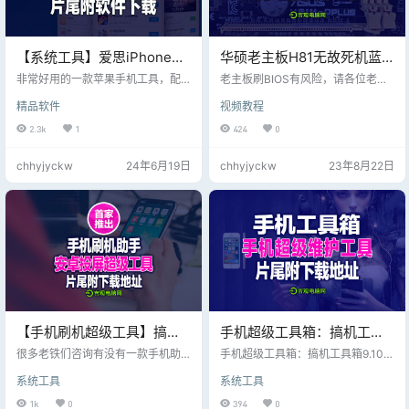
【系统工具】爱思iPhone解
华硕老主板H81无故死机蓝
锁【Aiseesoft iPhone
屏的解决方法，主板更新刷
非常好用的一款苹果手机工具，配
老主板刷BIOS有风险，请各位老铁
Unlocker 2.0.56 多语预坡
合爱思助手得心应手，值得推荐
BIOS解决，片尾附BIOS下载
们三思！刷机中途千万不能断电，
精品软件
视频教程
的！iPhone Unlocker 2.0.56最新版
否则主板会变砖头！
姐】0502更新中
2.3k
1
424
0
chhyjyckw
24年6月19日
chhyjyckw
23年8月22日
【手机刷机超级工具】搞机
手机超级工具箱：搞机工具
助手及安卓投屏工具视频教
箱9.10（adb卸载内置软件神
很多老铁们咨询有没有一款手机助
手机超级工具箱：搞机工具箱9.10
程分享，片尾附下载地址！
手工具，今天专门分享两款工具软
器）片尾附下载地址
（adb卸载内置软件神器）一款不可
系统工具
系统工具
件，方便各位机友 下面有分享的视
多得的手机维护工具，压缩包包
频详细教程、和两款软件工具的下
含：ADB驱动安装
1k
0
394
0