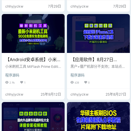
接 沙发管家HD 类似于手机的应用
同，功能完全一致，总有一款适合
chhyjyckw
7月29日
chhyjyckw
7月29日
市场，可以下载各种各样的app 链
你。 @亲测稳定，上车即享 SVIP 体
接 布丁UI 个人比较推荐 第三方桌
验，别让原车播放器浪费你的好喇
面，桌面布局简介，功能实用 链接
叭。 @自取不谢，转需随意！车机
嘟嘟桌面pro 第三方桌面可以自定义
详细安装视频教程
布局，但需配置的步骤，可以尝试
但不推荐 链接 ------…
【Android安卓系统】小米刷
【应用软件】8月27日
机工具 MiFlash Prime
Aiseesoft iPhone
小米刷机工具 MiFlash Prime Editio
黑户+僵尸机部分不支持；本站点资
Edition 2024.08.01，9008
n 2024.08.01 (修改版)，9008免授
Unlocker【解锁 iPhone 工
源全部白嫖免费搬运； 遇到第三方
程序源码
程序源码
权免登陆刷机。 小米 Mi Flash Tool
收费与本站点无关；请自行测试并
免授权免登陆刷机，片尾附
具】v2.1.72 多语便携版（电
2023.4.14.0 的特点 ●免授权刷机
知晓提示！ Aiseesoft iPhone Unlo
2.9k
1
638
0
工具包下载
脑PC端）
（9008 EDL 模式） ●无需登陆账
cker是一款专为iOS设备设计的解锁
号刷机（机型不同，电脑软硬件不
工具，能够帮助用户解决多种锁定
chhyjyckw
25年9月12日
chhyjyckw
25年8月27日
同部分刷机可能无法确保成功） 步
问题，包括屏幕密码、Touch ID、F
骤 1 安装驱动： 1. 下载并解压刷机
ace ID以及iCloud账户的锁定。 功
工具，双击“XiaoMiFlash.exe”运
能特点： 屏幕密码解锁：用户可以
行，点击【D…
通过连接设备到电脑，选择“解锁屏
幕密码”选项，按照简单的指引完成
解锁…