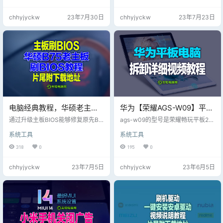
载地址： 附电脑支持手机运行程
序：https://jjgg.co/186
chhyjyckw
23年7月30日
chhyjyckw
23年7月23日
电脑经典教程，华硕老主板
华为【荣耀AGS-W09】平板
刷机刷BIOS详细视频教程，
电脑详细拆解视频教程~~
通过升级主板BIOS能够修复原先BI
ags-w09的型号是荣耀畅玩平板2，
片尾附BIOS刷机文件下载
OS的错误，以提升硬件的兼容性，
搭载高通骁龙四核处理器+3GB大内
系统工具
系统工具
或者说识别更多的CPU，例如新推
存（高配版），支持SD卡最大128G
出的CPU，可能搭配上一代主板就
B扩展，在软件上配备EMUI5.1系
318
0
195
0
可能会出现无法开机的现象。由于BI
统，对安卓核心组件进行优化，使
OS较老，所以上CPU出现了无法点
得内存分配效率提升30%，后台内
chhyjyckw
23年7月5日
chhyjyckw
23年6月5日
亮的情况，这种情况下我们则需要
存压缩比提升到50%以上；深度结
更新主板BIOS才可以支持新款CP
合硬件特点，存储IO优化，提升流
U，由于BIOS不同，刷新BIOS方法
畅度20%；智能感知、自主学习、
也不同，但是方法基本大同小异，
分析用户的使用习惯，分析应用的
而今天针对的是华硕主板来刷新BIO
特点，合理定制资源分配策略，护
S版本，那么华硕主板怎么刷BIOS…
航畅快体验。