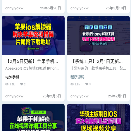
档等；
您已充分了解相关风险，并谨慎操
chhyjyckw
25年5月20日
chhyjyckw
25年3月18日
作。 关于「自定义信任根」功能，
请参考 Android 开发者文档 ✅ 支持/
是 | 可点击 ⚠️ 名义上支持但实际上
近乎不支持 | 可点击 ⏹ 部分支持/部
分开源/部分保修 | 可点击 ❌ 不支持/
否…
【2月5日更新】苹果手机福
【系统工具】2月1日更新爱
利工具-苹果ios解锁器
思 iPhone解锁【Aiseesoft
Apeaksoft iOS解锁器概述 IPhone
非常好用的一款苹果手机工具，配
【Apeaksoft iOS Unlocker
是否因密码输入错误多次禁用？iPh
iPhone Unlocker 2.0.88 多
合爱思助手得心应手，值得推荐
电脑手机
程序源码
one屏幕因屏幕破裂而锁定？不用担
的！ 黑户+僵尸机部分不支持； 本
1.0.60 多语言婆戒版】
语坡姐】
心，因为这个功能强大的程序将在
站点资源全部白嫖免费搬运； 遇到
1.2k
2
6.8k
9
几秒钟内安全地擦除您的 iPhone、i
第三方收费与本站点无关； 请自行
Pad 和 iPod 上的密码并访问您的 iP
测试并自行斟酌！
chhyjyckw
25年2月5日
chhyjyckw
25年2月1日
hone 数据。 黑户+僵尸机部分不支
持； 本站点资源全部白嫖免费搬
运； 遇到第三方收费与本站点无
关； 请自行测试并知晓提示！ Apea
ksoft iOS解锁器的特点…