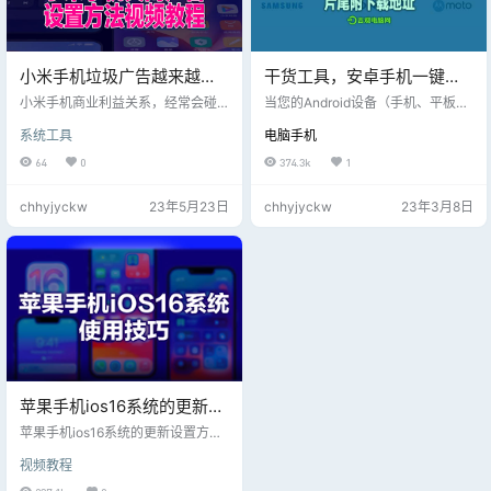
小米手机垃圾广告越来越
干货工具，安卓手机一键驱
多，关闭小米手机垃圾广告
动，几乎支持所有的安卓手
小米手机商业利益关系，经常会碰
当您的Android设备（手机、平板电
视频教程！
到一些莫名其妙的软件更新和广
机驱动一键安装
脑）要连接PC时就需要adb驱动程
系统工具
电脑手机
告，今天发现一期小米手机设置方
序； 一般Android设备连接WinXP是
法！
无需安装驱动的； 不过如果您想刷
64
0
374.3k
1
机的话还是要安装必要的Android驱
动
chhyjyckw
23年5月23日
chhyjyckw
23年3月8日
苹果手机ios16系统的更新设
置方法，视频教程
苹果手机ios16系统的更新设置方
法，视频教程
视频教程