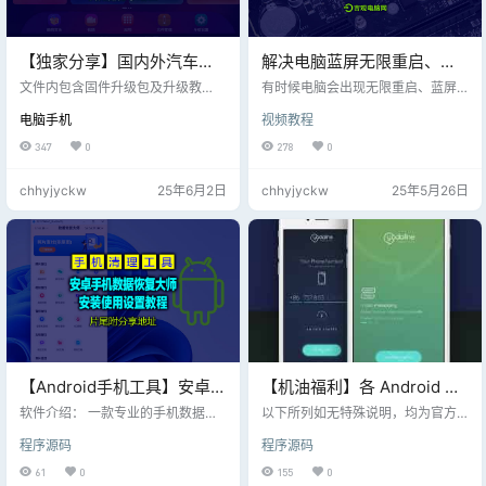
【独家分享】国内外汽车品
解决电脑蓝屏无限重启、老
牌机车固件包下载大全，详
主板刷机的视频教程分享，
文件内包含固件升级包及升级教
有时候电脑会出现无限重启、蓝屏
见刷机视频教程，片尾附
程、安卓车机软件、车载音乐、高
片尾附本款主板文件下载！
死机等现象，这是因为电脑老主板
电脑手机
视频教程
德地图、手机互联软件、智慧云控
需要升级BIOS固件； 本案详细介绍
800G大文件刷机固件分享
收集不易，是各大汽车配件、车企
了主板BIOS文件下载、刷机、设置
347
0
278
0
维护、汽配维修等行业的福利，实
等方法，本案型号为：华硕B75M-L
行有偿分享； 亦可给个人家用车自
X PLUS
chhyjyckw
25年6月2日
chhyjyckw
25年5月26日
行固件升级刷机；【本站点分享资
源，不提供技术支持，如需技术支
持，请提交工单】 1、德国品牌：宝
马、奔驰、保时捷、巴博斯、奥
迪、大众、欧包、迈巴赫、大众、
威兹曼、阿波罗 2、意大利品牌：阿
尔法罗密欧、蓝旗亚、菲亚特、兰
博…
【Android手机工具】安卓手
【机油福利】各 Android 手
机数据恢复大师v6.10最新
机厂商 Bootloader 解锁 / 内
软件介绍： 一款专业的手机数据恢
以下所列如无特殊说明，均为官方
版，片尾附工具下载地址
复软件，可以帮助用户恢复误删
核开源 / 解锁后保修情况
支持情况，如有错漏欢迎提交 PR 解
程序源码
程序源码
除、格式化、系统崩溃等原因导致
锁 Bootloader 可能会导致失去保
的数据丢失。该应用支持恢复各种
修、降低设备安全性，甚至引发数
61
0
155
0
文件类型，照片、音频、视频、文
据丢失或无法恢复的故障。请确保