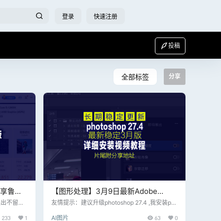
登录
快速注册
投稿
全部标签
分享
分享鲁大
【图形处理】3月9日最新Adobe
版，剔除所
Photoshop 2026v27.4，保留完整AI
退出不留后
友情提示：建议升级photoshop 27.4 ,我安装ph
即可，貌似
otoshop 27.3后发现神经滤镜的皮肤平滑度无法
神经滤镜与4K生成能力
233
1
AI图片
63
0
开启使用，但是升级到photoshop 27.4后圆满解