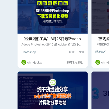
【经典图形工具】8月25日最新Adobe
【吉观
Photo Shop_26.10免费白嫖直装版，
康、饮
Adobe Photoshop 26.10 是 Adobe 公司旗下专
（电脑PC
业图像处理软件的最新版本之一，作为 Creative
时代的今
片尾附下载和优化设置
最实用
Photoshop
85
0
精品软件
Cloud 订阅服务的一部分，它持续为用户提供强
活，无所
操作
大的图像编辑与设计功能。该版本在性能优化、
参与其中
功能增强以及用户体验方面进行了多项更新，旨
证、登录
chhyjyckw
25年8月25日
chhy
在满足专业设计师、摄影师以及创意工作者的需
活、健康
求。 Adobe Photoshop 26.10 通过 AI 技术的深
实用的工
度集成和性能的大幅提升，进一步巩…
嫖、直达
知道！