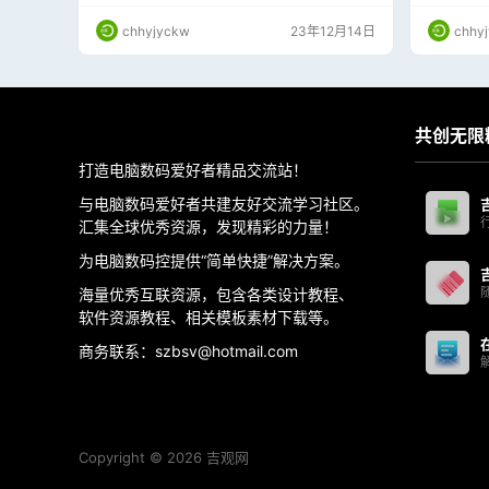
s 11推出的时候，微软大幅提高了系统要求，导
致很多Windows 10电脑无法升级。 消息称，“H
chhyjyckw
23年12月14日
chhy
udson Valley”的重点是下一代人工智能体验，将
引入AI驱动的Windows Shell核心组件，并通过
“高级副驾”Copilot AI助手…
共创无限
打造电脑数码爱好者精品交流站！
与电脑数码爱好者共建友好交流学习社区。
汇集全球优秀资源，发现精彩的力量！
为电脑数码控提供“简单快捷”解决方案。
海量优秀互联资源，包含各类设计教程、
软件资源教程、相关模板素材下载等。
商务联系：szbsv@hotmail.com
Copyright © 2026
吉观网