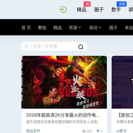
新
密道
精品
圈子
数字
首 页
教程
精品
资源
驱动
圈子
本站
2026年超高清2K分享最火的动作电影
【原创
《火遮眼》暴力美学动作片，片尾附下
v1.0 
该片讲述在东南亚经营店铺的王伟因女儿当街被
本期分享
拐，被迫深入犯罪网络展开营救，期间与记者结
单合成功
载地址，低调再低调
本分享
精品软件
295
0
AI数字
成同盟的故事
分DPI 