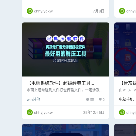
ug，不
chhyjyckw
7月8日
chhy
【电脑系统软件】超级经典工具
【骨灰
WinRAR v7.20 beta 2 x64 SC 烈火汉
PE工具箱
市面上经常碰到文件打包传输文件，一定涉及到
由V1.3、
文件的打包和文件包的解压缩，什么好压、360
件中集成
化版 [2025.12.05]
片尾附
win其他
55
0
电脑手机
快压、Z7等压缩软件安装后经常出现电脑弹窗，
了官方版
本期分享一款超级经典的无捆绑解压软件WinRA
需要的同
R烈火汉化版，非常好用！
作者所有
chhyjyckw
25年12月5日
chhy
合盘集萃含9
列合盘。