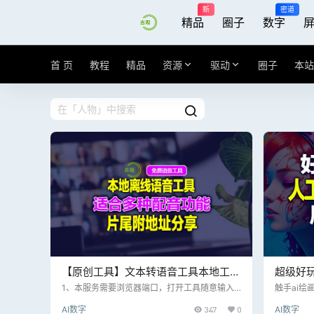
新
密道
精品
圈子
数字
首 页
教程
精品
资源
驱动
圈子
本站
【原创工具】文本转语音工具本地工
超级好
具，可供多语音和语速多功能选择，片
行业影
1、本服务需要浏览器端口，打开工具随意输入
触手ai绘
端口号； 2、为减轻服务器负担，请勿随意频繁
绘画工具
尾附工具分享地址！
AI数字
347
0
AI数字
刷屏，本地使用即可； 3、双击程序打开后，在
为你生成