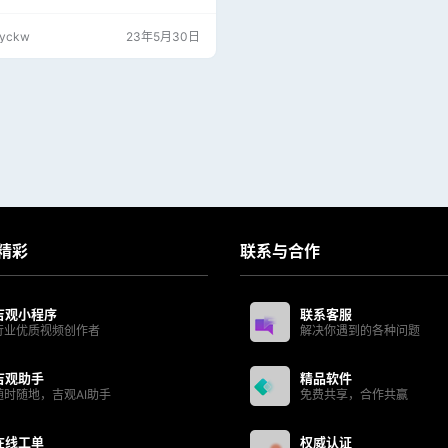
收取任何费用！
jyckw
23年5月30日
精彩
联系与合作
吉观小程序
联系客服
行业优质视频创作者
解决你遇到的各种问题
吉观助手
精品软件
随时随地，吉观AI助手
免费共享，合作共赢
在线工单
权威认证