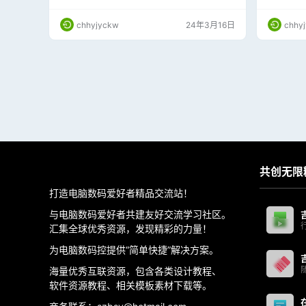
浏览器访问 http://localhost/ 后缀添加端口号即
用的，不
可。 4、如有技术帮助，请在提交工单，看到后
chhyjyckw
24年3月16日
chhy
会回复。
共创无限
打造电脑数码爱好者精品交流站！
与电脑数码爱好者共建友好交流学习社区。
汇集全球优秀资源，发现精彩的力量！
为电脑数码控提供“简单快捷”解决方案。
海量优秀互联资源，包含各类设计教程、
软件资源教程、相关模板素材下载等。