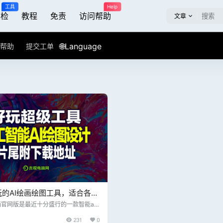
工具
Help
屏检
教程
免责
访问帮助
文章
🌐Language
帮助
提交工单
玩的AI绘画绘图工具，适合各类
视创作人，视频片尾附下载网址
画官网版是最近十分盛行的一款智能ai
。你只需求输入图片描述，就能够让AI
231
0
美丽的绘画作品，很多功能都是免费运