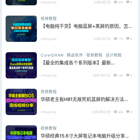
chhyjyckw
25年2月7日
417
0
视频教程
【电脑纯干货】电脑蓝屏+黑屏的原因，怎
样查看GPT+MBR分区启动模式？
chhyjyckw
25年2月7日
117
0
CorelDRAW
精品软件
视频教程
设计制图
【最全的集成各个系列版本】最新
CorelDRAW免费版，广告从业者最佳选
择，片尾附双版本下载地址
chhyjyckw
25年1月11日
11k
5
视频教程
华硕老主板H81无故死机蓝屏的解决方法，
主板更新刷BIOS解决，片尾附BIOS下载
chhyjyckw
23年8月22日
424
0
视频教程
华硕经典15.6寸大屏笔记本电脑升级分享，