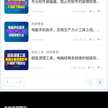
专业软件屏蔽器，阻止的软件的管理权限，
以防这些软件不小心就安装系统里，片尾附
下载地址
chhyjyckw
23年7月24日
72
0
视频教程
电脑手机助手，吉观生产力小工具上线，产
品输出好帮手
chhyjyckw
23年7月21日
67
0
系统工具
视频教程
超级清理工具，电脑经典系统维护超级软件
工具，片尾附工具下载！
chhyjyckw
23年7月19日
103
0
❮
❯
/
3 页