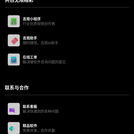
共创无限精彩
吉观小程序
行业优质视频创作者
吉观助手
随时随地，吉观AI助手
在线工单
解决硬软件咨询问题的提交
联系与合作
联系客服
解决你遇到的各种问题
精品软件
免费共享，合作共赢